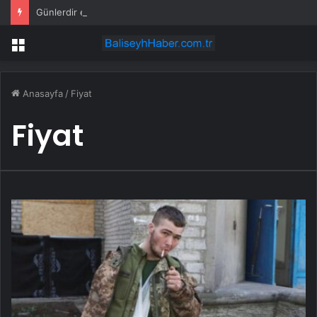
Günlerdir entübeydi! Kadir İnanır’dan haber var
Menü
Anasayfa
/
Fiyat
Fiyat