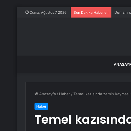
Kastamonu
Cuma, Ağustos 7 2026
Son Dakika Haberleri
ANASAY
Anasayfa
/
Haber
/
Temel kazısında zemin kayması: 
Haber
Temel kazısınd