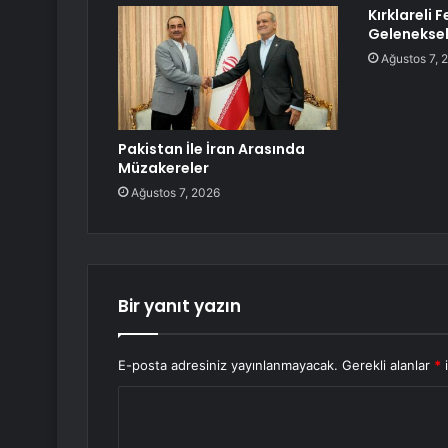
Kırklareli 
Geleneksel
Ağustos 7, 
Pakistan İle İran Arasında
Müzakereler
Ağustos 7, 2026
Bir yanıt yazın
E-posta adresiniz yayınlanmayacak.
Gerekli alanlar
*
i
Y
o