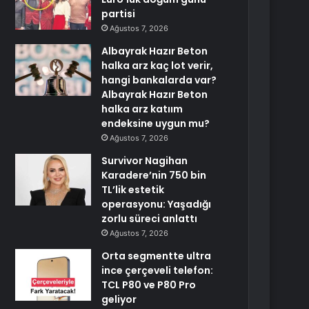
partisi
Ağustos 7, 2026
Albayrak Hazır Beton
halka arz kaç lot verir,
hangi bankalarda var?
Albayrak Hazır Beton
halka arz katıım
endeksine uygun mu?
Ağustos 7, 2026
Survivor Nagihan
Karadere’nin 750 bin
TL’lik estetik
operasyonu: Yaşadığı
zorlu süreci anlattı
Ağustos 7, 2026
Orta segmentte ultra
ince çerçeveli telefon:
TCL P80 ve P80 Pro
geliyor