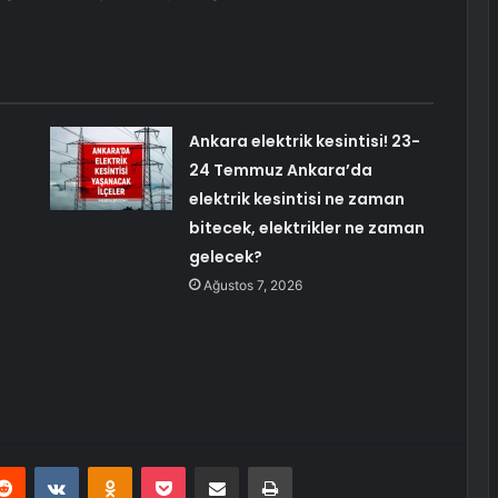
Ankara elektrik kesintisi! 23-
24 Temmuz Ankara’da
elektrik kesintisi ne zaman
bitecek, elektrikler ne zaman
gelecek?
Ağustos 7, 2026
erest
Reddit
VKontakte
Odnoklassniki
Pocket
E-Posta ile paylaş
Yazdır