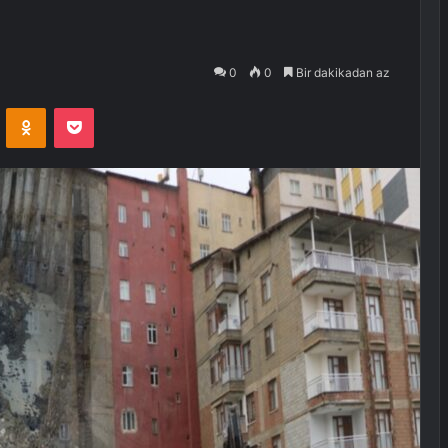
0
0
Bir dakikadan az
VKontakte
Odnoklassniki
Pocket