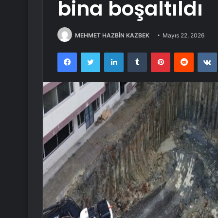
bina boşaltıldı
MEHMET HAZBİN KAZBEK
Mayıs 22, 2026
Facebook
Twitter
LinkedIn
Tumblr
Pinterest
Reddit