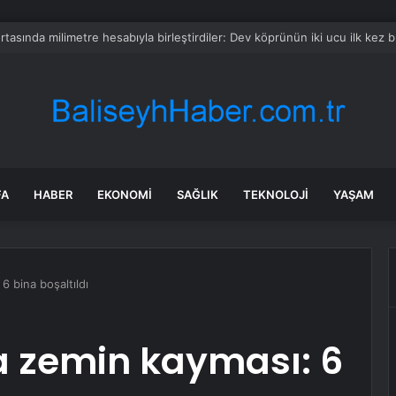
’da Sis Trafiği Yavaşlattı
FA
HABER
EKONOMI
SAĞLIK
TEKNOLOJI
YAŞAM
6 bina boşaltıldı
a zemin kayması: 6