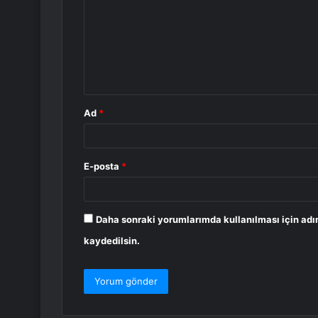
r
u
m
*
Ad
*
E-posta
*
Daha sonraki yorumlarımda kullanılması için adı
kaydedilsin.