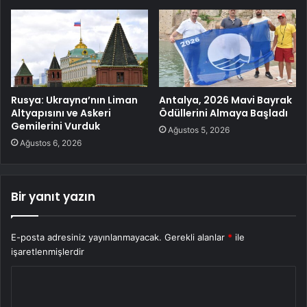
Rusya: Ukrayna’nın Liman
Antalya, 2026 Mavi Bayrak
Altyapısını ve Askeri
Ödüllerini Almaya Başladı
Gemilerini Vurduk
Ağustos 5, 2026
Ağustos 6, 2026
Bir yanıt yazın
E-posta adresiniz yayınlanmayacak.
Gerekli alanlar
*
ile
işaretlenmişlerdir
Y
o