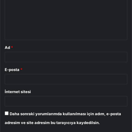
r
u
m
*
Ad
*
E-posta
*
İnternet sitesi
Daha sonraki yorumlarımda kullanılması için adım, e-posta
adresim ve site adresim bu tarayıcıya kaydedilsin.