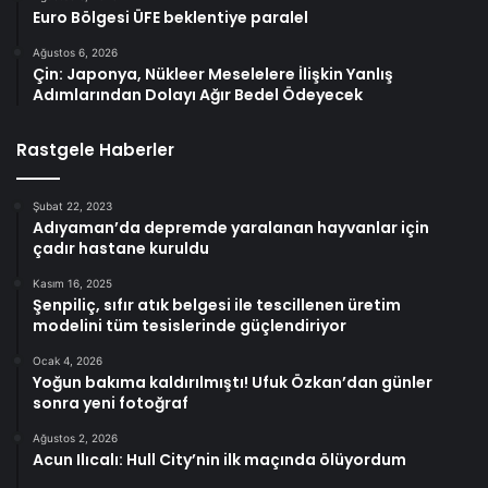
Euro Bölgesi ÜFE beklentiye paralel
Ağustos 6, 2026
Çin: Japonya, Nükleer Meselelere İlişkin Yanlış
Adımlarından Dolayı Ağır Bedel Ödeyecek
Rastgele Haberler
Şubat 22, 2023
Adıyaman’da depremde yaralanan hayvanlar için
çadır hastane kuruldu
Kasım 16, 2025
Şenpiliç, sıfır atık belgesi ile tescillenen üretim
modelini tüm tesislerinde güçlendiriyor
Ocak 4, 2026
Yoğun bakıma kaldırılmıştı! Ufuk Özkan’dan günler
sonra yeni fotoğraf
Ağustos 2, 2026
Acun Ilıcalı: Hull City’nin ilk maçında ölüyordum