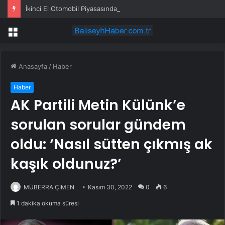
İkinci El Otomobil Piyasasında Temmuz 2024 Gelişmeleri
Menü
Anasayfa
/
Haber
Haber
AK Partili Metin Külünk’e
sorulan sorular gündem
oldu: ‘Nasıl sütten çıkmış ak
kaşık oldunuz?’
MÜBERRA ÇİMEN
Kasım 30, 2022
0
6
1 dakika okuma süresi