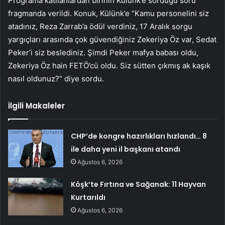
Programa katılanlardan birinin Külünk’e sorduğu soru
fragmanda verildi. Konuk, Külünk’e “Kamu personelini siz
atadınız, Reza Zarrab’a ödül verdiniz, 17 Aralık sorgu
yargıçları arasında çok güvendiğiniz Zekeriya Öz var, Sedat
Peker’i siz beslediniz. Şimdi Peker mafya babası oldu,
Zekeriya Öz hain FETÖ’cü oldu. Siz sütten çıkmış ak kaşık
nasıl oldunuz?” diye sordu.
İlgili Makaleler
CHP’de kongre hazırlıkları hızlandı… 8
ile daha yeni il başkanı atandı
Ağustos 6, 2026
Köşk’te Fırtına ve Sağanak: 11 Hayvan
Kurtarıldı
Ağustos 6, 2026