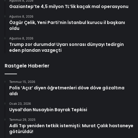
Ağustos 8, 2026
Gaziantep’te 4,5 milyon TL’lik kaçak mal operasyonu
Ağustos 8, 2026
Özgür Çelik, Yeni Parti’nin İstanbul kurucu il başkanı
oldu
Ağustos 8, 2026
Trump zor durumda! Uyarı sonrası dünyayı tedirgin
eden plandan vazgeçti
Rastgele Haberler
Temmuz 15, 2026
Polis ‘Açız’ diyen öğretmenleri döve döve gözaltına
aldı
Ocak 23, 2026
Uysal’dan Nusaybin Bayrak Tepkisi
Temmuz 29, 2025
Adli Tıp yeniden tetkik istemişti: Murat Çalık hastaneye
götürüldü!