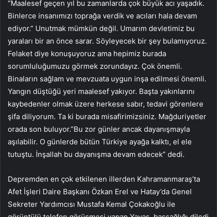
“Maalesef geçen yıl bu zamanlarda çok büyük acı yaşadık.
Binlerce insanımızı toprağa verdik ve acıları hala devam
ediyor.” Unutmak mümkün değil. Umarım devletimiz bu
yaraları bir an önce sarar. Söyleyecek bir şey bulamıyoruz.
Felaket diye konuşuyoruz ama hepimiz burada
sorumluluğumuzu görmek zorundayız. Çok önemli.
Binaların sağlam ve mevzuata uygun inşa edilmesi önemli.
Yangın düştüğü yeri maalesef yakıyor. Başta yakınlarını
kaybedenler olmak üzere herkese sabır, tedavi görenlere
şifa diliyorum. Ta ki burada misafirimizsiniz. Mağduriyetler
orada son buluyor.”Bu zor günler ancak dayanışmayla
aşılabilir. O günlerde bütün Türkiye ayağa kalktı, el ele
tutuştu. İnşallah bu dayanışma devam edecek” dedi.
Depremden en çok etkilenen illerden Kahramanmaraş’ta
Afet İşleri Daire Başkanı Özkan Erel ve Hatay’da Genel
Sekreter Yardımcısı Mustafa Kemal Çokakoğlu ile
görüntülü telefon görüşmesi yapan Yavaş, başsağlığı diledi