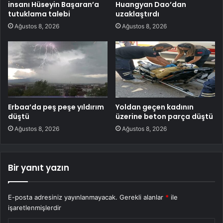
insanı Hüseyin Başaran’a
Huangyan Dao’dan
tutuklama talebi
uzaklaştırdı
Ağustos 8, 2026
Ağustos 8, 2026
Erbaa’da peş peşe yıldırım
Yoldan geçen kadının
düştü
üzerine beton parça düştü
Ağustos 8, 2026
Ağustos 8, 2026
Bir yanıt yazın
E-posta adresiniz yayınlanmayacak.
Gerekli alanlar
*
ile
işaretlenmişlerdir