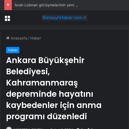
İsrail-Lübnan görüşmelerinin yeni turu Roma’da yapılacak
Menü
Anasayfa
/
Haber
Haber
Ankara Büyükşehir
Belediyesi,
Kahramanmaraş
depreminde hayatını
kaybedenler için anma
programı düzenledi