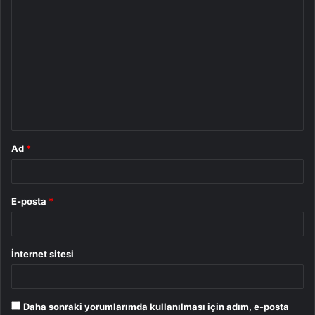
Y
o
r
u
m
*
Ad
*
E-posta
*
İnternet sitesi
Daha sonraki yorumlarımda kullanılması için adım, e-posta