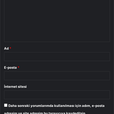
o
r
u
m
*
Ad
*
E-posta
*
İnternet sitesi
Daha sonraki yorumlarımda kullanılması için adım, e-posta
adresim ve site adresim bu tarayıcıya kaydedilsin.