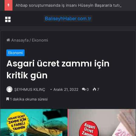
Ahbap soruşturmasında iş insanı Hüseyin Başaran’a tutuklama talebi
Menü
Anasayfa
/
Ekonomi
Ekonomi
Asgari ücret zammı için
kritik gün
ŞEYHMUS KILINÇ
Aralık 21, 2022
0
7
1 dakika okuma süresi