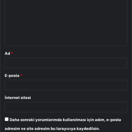
o
r
u
m
*
Ad
*
E-posta
*
İnternet sitesi
Daha sonraki yorumlarımda kullanılması için adım, e-posta
adresim ve site adresim bu tarayıcıya kaydedilsin.