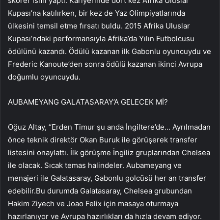
skorer ismi yaptı. Kariyerinde dört kez Afrika Uluslar
Kupası’na katılırken, bir kez de Yaz Olimpiyatlarında
ülkesini temsil etme fırsatı buldu. 2015 Afrika Uluslar
Kupası’ndaki performansıyla Afrika’da Yılın Futbolcusu
ödülünü kazandı. Ödülü kazanan ilk Gabonlu oyuncuydu ve
Frederic Kanoute’den sonra ödülü kazanan ikinci Avrupa
doğumlu oyuncuydu.
AUBAMEYANG GALATASARAY’A GELECEK Mİ?
Oğuz Altay, “Erden Timur şu anda İngiltere’de… Ayrılmadan
önce teknik direktör Okan Buruk ile görüşerek transfer
listesini onaylattı. İlk görüşme İngiliz gruplarından Chelsea
ile olacak. Sıcak temas halindeler. Aubameyang ve
menajeri ile Galatasaray, Gabonlu golcüsü her an transfer
edebilir.Bu durumda Galatasaray, Chelsea grubundan
Hakim Ziyech ve Joao Felix için masaya oturmaya
hazırlanıyor ve Avrupa hazırlıkları da hızla devam ediyor.