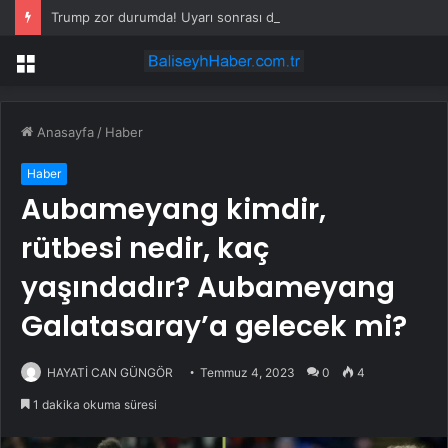
Trump zor durumda! Uyarı sonrası dünyayı tedirgin eden plandan vazgeçti
Menü
Anasayfa
/
Haber
Haber
Aubameyang kimdir,
rütbesi nedir, kaç
yaşındadır? Aubameyang
Galatasaray’a gelecek mi?
HAYATİ CAN GÜNGÖR
Temmuz 4, 2023
0
4
1 dakika okuma süresi