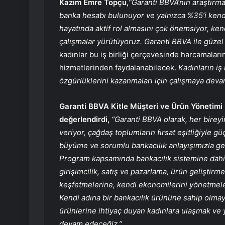
Kazım Emre Topçu
,
”Garanti BBVA’nın araştırma
banka hesabı bulunuyor ve yalnızca %35’i kendi k
hayatında aktif rol almasını çok önemsiyor, ke
çalışmalar yürütüyoruz. Garanti BBVA ile güzel b
kadınlar bu iş birliği çerçevesinde harcamaları
hizmetlerinden faydalanabilecek.
Kadınların iş
özgürlüklerini kazanmaları için çalışmaya dev
Garanti BBVA Kitle Müşteri ve Ürün Yönetimi Di
değerlendirdi,
‘’Garanti BBVA olarak, her bire
veriyor, çağdaş toplumların fırsat eşitliğiyle g
büyüme ve sorumlu bankacılık anlayışımızla geç
Program kapsamında bankacılık sistemine dahil
girişimcilik, satış ve pazarlama, ürün geliştirme
keşfetmelerine, kendi ekonomilerini yönetmel
Kendi adına bir bankacılık ürününe sahip olma
ürünlerine ihtiyaç duyan kadınlara ulaşmak ve y
devam edeceğiz.’’