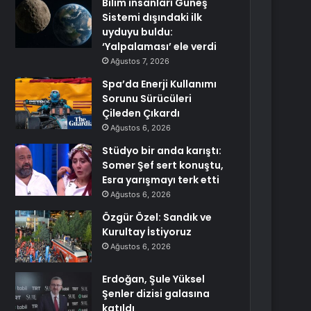
Bilim insanları Güneş
Sistemi dışındaki ilk
uyduyu buldu:
‘Yalpalaması’ ele verdi
Ağustos 7, 2026
Spa’da Enerji Kullanımı
Sorunu Sürücüleri
Çileden Çıkardı
Ağustos 6, 2026
Stüdyo bir anda karıştı:
Somer Şef sert konuştu,
Esra yarışmayı terk etti
Ağustos 6, 2026
Özgür Özel: Sandık ve
Kurultay İstiyoruz
Ağustos 6, 2026
Erdoğan, Şule Yüksel
Şenler dizisi galasına
katıldı