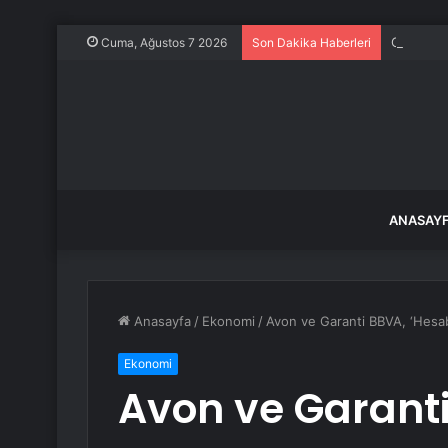
Cizre’de H
Cuma, Ağustos 7 2026
Son Dakika Haberleri
ANASAY
Anasayfa
/
Ekonomi
/
Avon ve Garanti BBVA, ‘Hesabı
Ekonomi
Avon ve Garanti