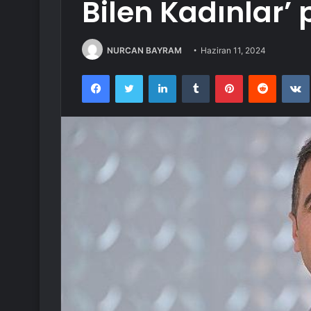
Bilen Kadınlar’
NURCAN BAYRAM
Haziran 11, 2024
Facebook
Twitter
LinkedIn
Tumblr
Pinterest
Reddit