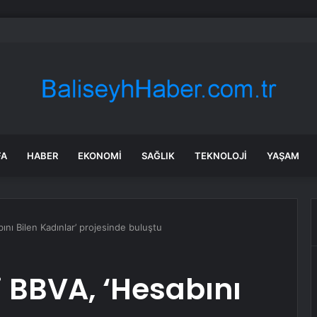
afızlık Projesi Tanıtıldı
FA
HABER
EKONOMI
SAĞLIK
TEKNOLOJI
YAŞAM
nı Bilen Kadınlar’ projesinde buluştu
 BBVA, ‘Hesabını