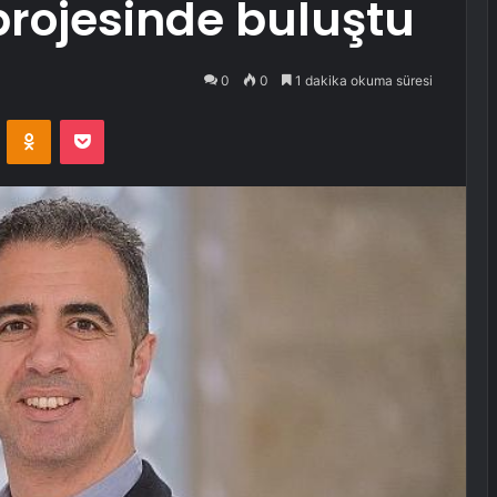
 projesinde buluştu
0
0
1 dakika okuma süresi
VKontakte
Odnoklassniki
Pocket