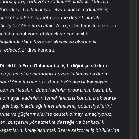
larına göre; Türkiye’de kadınların sadece %58’inin
redi kartını kullanıyor. Avon olarak, kadınların iş
ndi ekonomilerini yönetmelerine destek olacak
ir iş birliğine imza attık.
Artık, satış temsilcimiz olan
nı daha rahat yönetebilecek ve bankacılık
 hayatında daha
fazla yer alması ve ekonomik
am edeceğiz”
diye konuştu.
rektörü Eren Gülpınar ise iş birliğini şu sözlerle
yin toplumsal ve ekonomik hayata katılmasına önem
üçlendiğine inanıyoruz. Buna bağlı olarak kapsayıcı
en yıl Hesabını Bilen Kadınlar programını başlattık.
 olmayan kadınların temel finansal konulara ek olarak
 gibi başlıklarda eğitimler almasına, potansiyellerini
erine ve güçlenmelerine destek olmayı amaçlıyoruz.
yan, bütçesini yönetmekte desteğe ve bankacılık
aşamlarını kolaylaştırmak üzere sektörel iş birliklerine