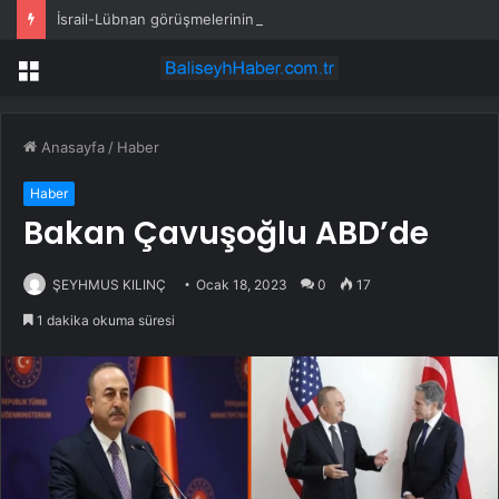
İsrail-Lübnan görüşmelerinin yeni turu Roma’da yapılacak
Menü
Anasayfa
/
Haber
Haber
Bakan Çavuşoğlu ABD’de
ŞEYHMUS KILINÇ
Ocak 18, 2023
0
17
1 dakika okuma süresi