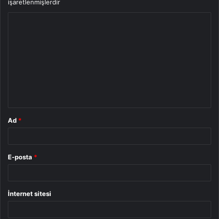
işaretlenmişlerdir
Y
o
r
u
m
*
Ad
*
E-posta
*
İnternet sitesi