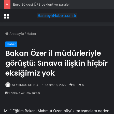
Euro Bölgesi ÜFE beklentiye paralel
Menü
Anasayfa
/
Haber
Haber
Bakan Özer il müdürleriyle
görüştü: Sınava ilişkin hiçbir
eksiğimiz yok
ŞEYHMUS KILINÇ
Kasım 16, 2022
0
5
1 dakika okuma süresi
Millî Eğitim Bakanı Mahmut Özer, büyük tartışmalara neden