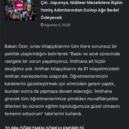
Çin: Japonya, Nükleer Meselelere İlişkin
Yanlış Adımlarından Dolayı Ağır Bedel
Ödeyecek
Ağustos 6, 2026
Bakan Özer, sınav kitapçıklarının tüm illere sorunsuz bir
şekilde ulaştırıldığını belirterek “Baskı ve sevk sürecinde
rastgele bir sorun yaşamıyoruz. İmtihana ait hiçbir
eksiğimiz yok. İmtihan kitapçıklarını da 81 vilayetimizdeki
imtihan merkezlerine ulaştırdık. Öğretmenlerimizin
kaidelerini güzelleştirmek için elimizden geleni yaptık,
bundan sonra da yapmaya devam edeceğiz. İmtihana
girecek tüm öğretmenlerimize şimdiden muvaffakiyetler
dilerken bu sürecin eğitim topluluğumuza güzel olmasını
temenni ediyorum” tabirlerini kullandı.
70 BİN ÖĞRETMEN GÖREVLENDİRİLDİ