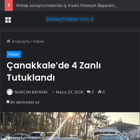
Ahbap soruşturmasında iş insanı Hüseyin Başaran’a tutuklama talebi
Menü
Anasayfa
/
Haber
Haber
Çanakkale’de 4 Zanlı
Tutuklandı
NURCAN BAYRAM
Mayıs 23, 2026
0
0
Bir dakikadan az