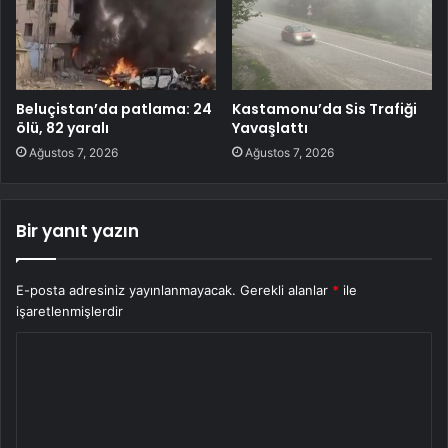
Beluçistan’da patlama: 24
Kastamonu’da Sis Trafiği
ölü, 82 yaralı
Yavaşlattı
Ağustos 7, 2026
Ağustos 7, 2026
Bir yanıt yazın
E-posta adresiniz yayınlanmayacak.
Gerekli alanlar
*
ile
işaretlenmişlerdir
Y
o
r
u