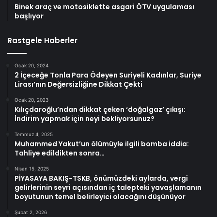
Binek araç ve motosiklette asgari ÖTV uygulaması
başlıyor
Rastgele Haberler
Ocak 20, 2024
2 İçeceğe Tonla Para Ödeyen Suriyeli Kadınlar, Suriye
Lirası’nın Değersizliğine Dikkat Çekti
Ocak 20, 2023
Kılıçdaroğlu’ndan dikkat çeken ‘doğalgaz’ çıkışı:
İndirim yapmak için neyi bekliyorsunuz?
Temmuz 4, 2025
Muhammed Yakut’un ölümüyle ilgili bomba iddia:
Tahliye edildikten sonra…
Nisan 15, 2025
PİYASAYA BAKIŞ-TSKB, önümüzdeki aylarda, vergi
gelirlerinin seyri açısından iç talepteki yavaşlamanın
boyutunun temel belirleyici olacağını düşünüyor
Şubat 2, 2026