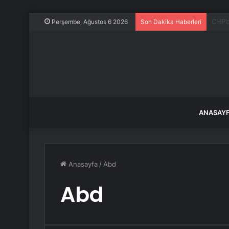
İkinc
Perşembe, Ağustos 6 2026
Son Dakika Haberleri
ANASAY
Anasayfa
/
Abd
Abd