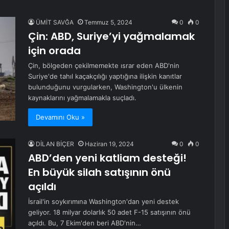
ÜMİT SAVĞA
Temmuz 5, 2024
0
0
Çin: ABD, Suriye’yi yağmalamak
için orada
Çin, bölgeden çekilmemekte ısrar eden ABD'nin
Suriye'de tahıl kaçakçılığı yaptığına ilişkin kanıtlar
bulunduğunu vurgularken, Washington'u ülkenin
kaynaklarını yağmalamakla suçladı.
Devamını Oku »
DİLAN BİÇER
Haziran 19, 2024
0
0
ABD’den yeni katliam desteği!
En büyük silah satışının önü
açıldı
İsrail'in soykırımına Washington'dan yeni destek
geliyor. 18 milyar dolarlık 50 adet F-15 satışının önü
açıldı. Bu, 7 Ekim'den beri ABD'nin…