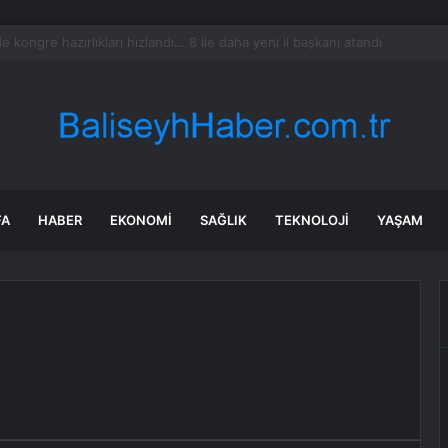
i El Otomobil Piyasasında Temmuz 2024 Gelişmeleri
FA
HABER
EKONOMI
SAĞLIK
TEKNOLOJI
YAŞAM