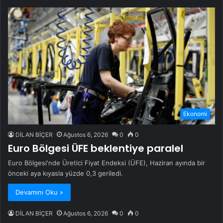
Ekonomi
DİLAN BİÇER
Ağustos 6, 2026
0
0
Euro Bölgesi ÜFE beklentiye paralel
Euro Bölgesi'nde Üretici Fiyat Endeksi (ÜFE), Haziran ayında bir
önceki aya kıyasla yüzde 0,3 geriledi.
Devamını Oku »
DİLAN BİÇER
Ağustos 6, 2026
0
0