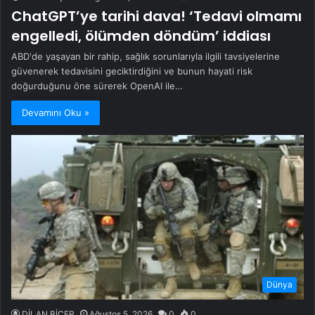
ChatGPT’ye tarihi dava! ‘Tedavi olmamı
engelledi, ölümden döndüm’ iddiası
ABD'de yaşayan bir rahip, sağlık sorunlarıyla ilgili tavsiyelerine
güvenerek tedavisini geciktirdiğini ve bunun hayati risk
doğurduğunu öne sürerek OpenAI ile…
Devamını Oku »
Dünya
DİLAN BİÇER
Ağustos 5, 2026
0
0