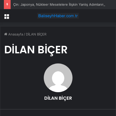
Çin: Japonya, Nükleer Meselelere İlişkin Yanlış Adımlarından Dolayı Ağır Bedel Ödeyecek
Menü
Anasayfa
/
DİLAN BİÇER
DİLAN BİÇER
DİLAN BİÇER