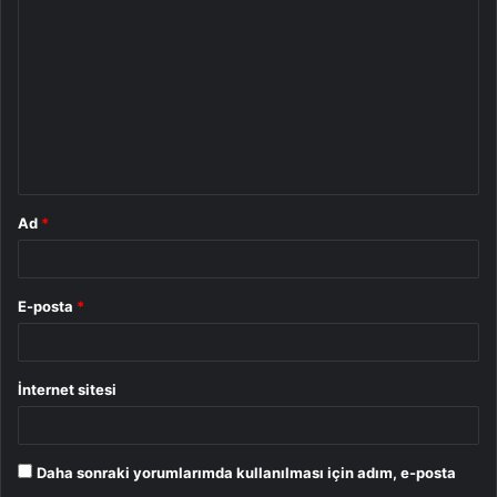
o
r
u
m
*
Ad
*
E-posta
*
İnternet sitesi
Daha sonraki yorumlarımda kullanılması için adım, e-posta