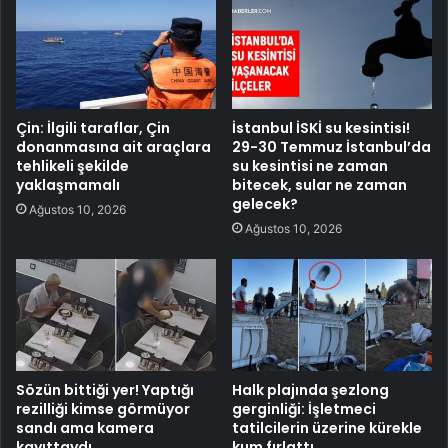
Çin: İlgili taraflar, Çin
İstanbul İSKİ su kesintisi!
donanmasına ait araçlara
29-30 Temmuz İstanbul’da
tehlikeli şekilde
su kesintisi ne zaman
yaklaşmamalı
bitecek, sular ne zaman
gelecek?
Ağustos 10, 2026
Ağustos 10, 2026
Sözün bittiği yer! Yaptığı
Halk plajında şezlong
rezilliği kimse görmüyor
gerginliği: İşletmeci
sandı ama kamera
tatilcilerin üzerine kürekle
kayıttaydı
kum fırlattı