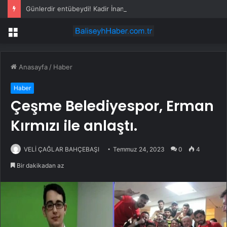
Günlerdir entübeydi! Kadir İnanır’dan haber var
Menü
Anasayfa
/
Haber
Haber
Çeşme Belediyespor, Erman
Kırmızı ile anlaştı.
VELİ ÇAĞLAR BAHÇEBAŞI
Temmuz 24, 2023
0
4
Bir dakikadan az