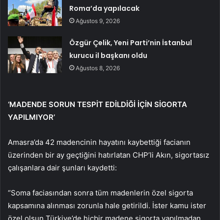
Roma’da yapılacak
Ağustos 9, 2026
Özgür Çelik, Yeni Parti’nin İstanbul
kurucu il başkanı oldu
Ağustos 8, 2026
‘MADENDE SORUN TESPİT EDİLDİĞİ İÇİN SİGORTA
YAPILMIYOR’
Amasra’da 42 madencinin hayatını kaybettiği facianın
üzerinden bir ay geçtiğini hatırlatan CHP’li Akın, sigortasız
çalışanlara dair şunları kaydetti:
“Soma faciasından sonra tüm madenlerin özel sigorta
kapsamına alınması zorunla hale getirildi. İster kamu ister
özel olsun Türkiye’de hiçbir madene sigorta yapılmadan