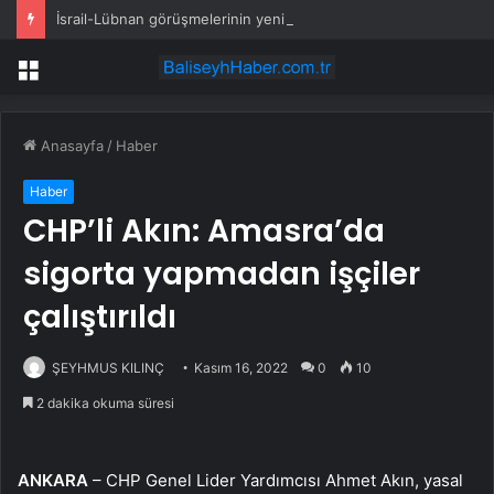
İsrail-Lübnan görüşmelerinin yeni turu Roma’da yapılacak
Menü
Anasayfa
/
Haber
Haber
CHP’li Akın: Amasra’da
sigorta yapmadan işçiler
çalıştırıldı
ŞEYHMUS KILINÇ
Kasım 16, 2022
0
10
2 dakika okuma süresi
ANKARA
– CHP Genel Lider Yardımcısı Ahmet Akın, yasal