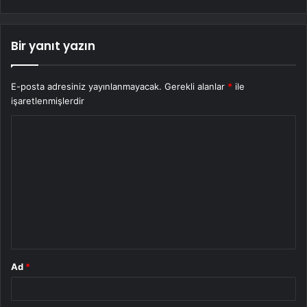
Bir yanıt yazın
E-posta adresiniz yayınlanmayacak.
Gerekli alanlar
*
ile
işaretlenmişlerdir
Y
o
r
u
m
*
Ad
*