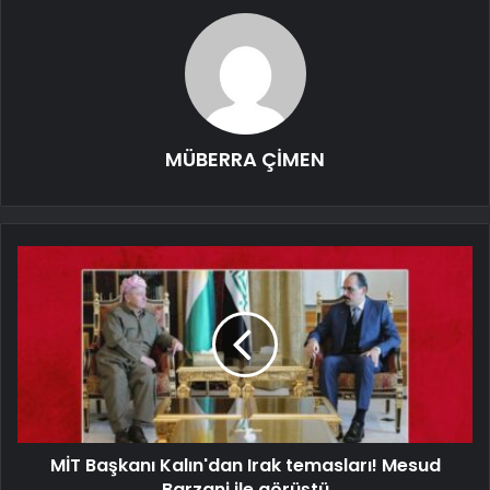
MÜBERRA ÇİMEN
MİT Başkanı Kalın'dan Irak temasları! Mesud
Barzani ile görüştü