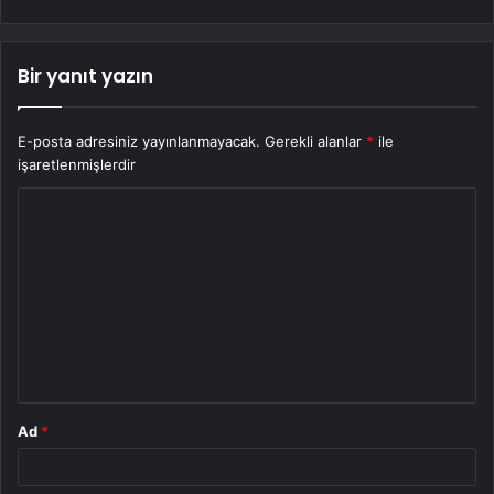
Bir yanıt yazın
E-posta adresiniz yayınlanmayacak.
Gerekli alanlar
*
ile
işaretlenmişlerdir
Y
o
r
u
m
*
Ad
*