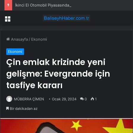
İkinci El Otomobil Piyasasında Temmuz 2024 Gelişmeleri
Menü
Anasayfa
/
Ekonomi
Ekonomi
Çin emlak krizinde yeni
gelişme: Evergrande için
tasfiye kararı
MÜBERRA ÇİMEN
Ocak 29, 2024
0
1
Bir dakikadan az