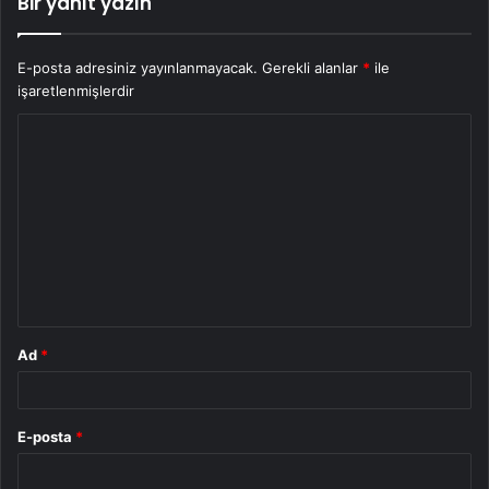
Bir yanıt yazın
E-posta adresiniz yayınlanmayacak.
Gerekli alanlar
*
ile
işaretlenmişlerdir
Y
o
r
u
m
*
Ad
*
E-posta
*