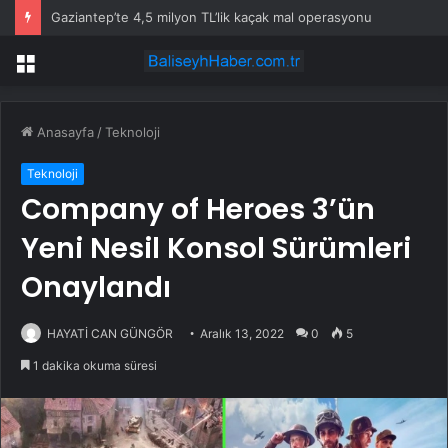
Gaziantep’te 4,5 milyon TL’lik kaçak mal operasyonu
Menü
Anasayfa
/
Teknoloji
Teknoloji
Company of Heroes 3’ün
Yeni Nesil Konsol Sürümleri
Onaylandı
HAYATİ CAN GÜNGÖR
Aralık 13, 2022
0
5
1 dakika okuma süresi