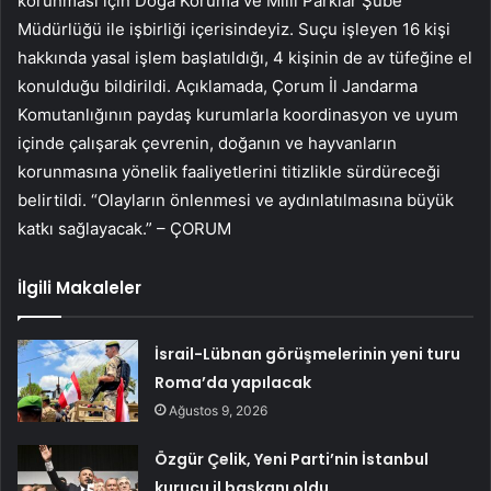
korunması için Doğa Koruma ve Milli Parklar Şube
Müdürlüğü ile işbirliği içerisindeyiz. Suçu işleyen 16 kişi
hakkında yasal işlem başlatıldığı, 4 kişinin de av tüfeğine el
konulduğu bildirildi. Açıklamada, Çorum İl Jandarma
Komutanlığının paydaş kurumlarla koordinasyon ve uyum
içinde çalışarak çevrenin, doğanın ve hayvanların
korunmasına yönelik faaliyetlerini titizlikle sürdüreceği
belirtildi. “Olayların önlenmesi ve aydınlatılmasına büyük
katkı sağlayacak.” – ÇORUM
İlgili Makaleler
İsrail-Lübnan görüşmelerinin yeni turu
Roma’da yapılacak
Ağustos 9, 2026
Özgür Çelik, Yeni Parti’nin İstanbul
kurucu il başkanı oldu