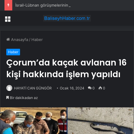
İsrail-Lübnan görüşmelerinin yeni turu Roma’da yapılacak
Menü
Anasayfa
/
Haber
Haber
Çorum’da kaçak avlanan 16
kişi hakkında işlem yapıldı
HAYATİ CAN GÜNGÖR
Ocak 16, 2024
0
0
Bir dakikadan az