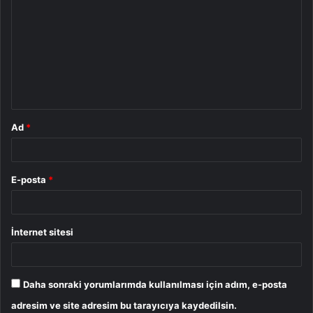
o
r
u
m
*
Ad
*
E-posta
*
İnternet sitesi
Daha sonraki yorumlarımda kullanılması için adım, e-posta
adresim ve site adresim bu tarayıcıya kaydedilsin.