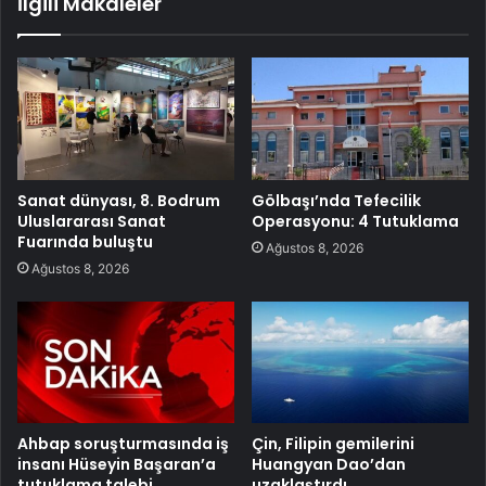
İlgili Makaleler
Sanat dünyası, 8. Bodrum
Gölbaşı’nda Tefecilik
Uluslararası Sanat
Operasyonu: 4 Tutuklama
Fuarında buluştu
Ağustos 8, 2026
Ağustos 8, 2026
Ahbap soruşturmasında iş
Çin, Filipin gemilerini
insanı Hüseyin Başaran’a
Huangyan Dao’dan
tutuklama talebi
uzaklaştırdı