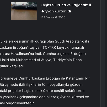
Köşk’te Fırtına ve Sağanak: 11
Hayvan Kurtarıldı
Ağustos 6, 2026
eleri gezisinin ilk durağı olan Suudi Arabistan’daki
rbaşkanı Erdoğan’ı taşıyan TC-TRK kuyruk numaralı
ararası Havalimanı’na indi. Cumhurbaşkanı Erdoğan’ı
Halid bin Muhammed Al Atiyye, Türkiye’nin Doha
iler karşıladı.
görüşmeye Cumhurbaşkanı Erdoğan ile Katar Emiri Pir
rüşmede ikili ilişkilerin tüm boyutlarıyla gözden
ndaki projeler başta olmak üzere çeşitli sektörlerde
in yapılacak çalışmalara değinilerek; Ayrıca küresel ve
ması öngörülmektedir.