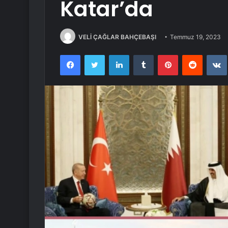
Katar’da
VELİ ÇAĞLAR BAHÇEBAŞI
Temmuz 19, 2023
Facebook
Twitter
LinkedIn
Tumblr
Pinterest
Reddit