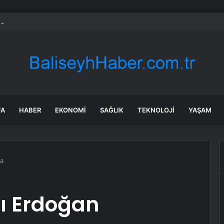
i El Otomobil Piyasasında Temmuz 2024 Gelişmeleri
FA
HABER
EKONOMI
SAĞLIK
TEKNOLOJI
YAŞAM
da
 Erdoğan