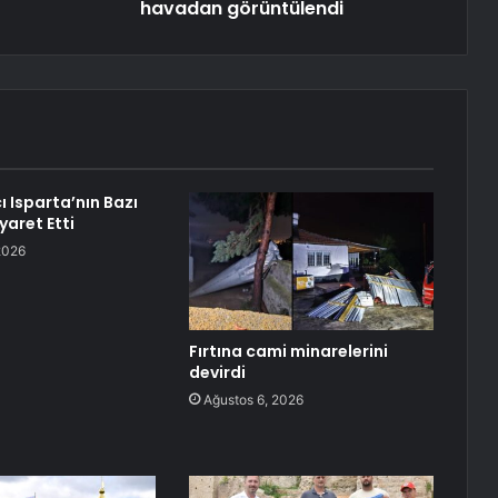
havadan görüntülendi
cı Isparta’nın Bazı
iyaret Etti
2026
Fırtına cami minarelerini
devirdi
Ağustos 6, 2026