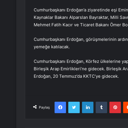
Cumhurbaşkanı Erdoğan’a ziyaretinde eşi Emine
Kaynaklar Bakanı Alparslan Bayraktar, Milli Sa
Mehmet Fatih Kacır ve Ticaret Bakanı Ömer Bola
Cumhurbaşkanı Erdoğan, görüşmelerinin ardınd
yemeğe katılacak.
Cumhurbaşkanı Erdoğan, Körfez ülkelerine yapa
Birleşik Arap Emirlikleri’ne gidecek. Birleşik 
Erdoğan, 20 Temmuz’da KKTC’ye gidecek.
Facebook
Twitter
LinkedIn
Tumblr
Pint
Paylaş