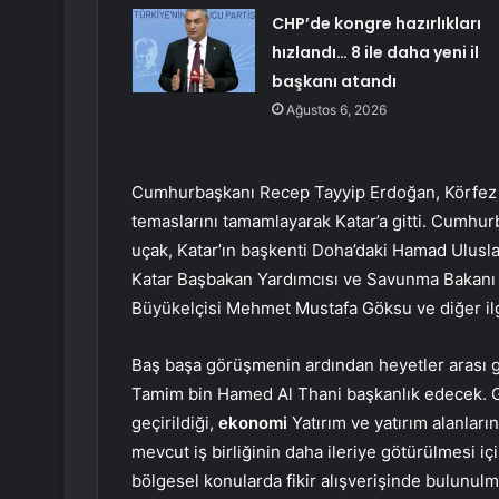
CHP’de kongre hazırlıkları
hızlandı… 8 ile daha yeni il
başkanı atandı
Ağustos 6, 2026
Cumhurbaşkanı Recep Tayyip Erdoğan, Körfez ülk
temaslarını tamamlayarak Katar’a gitti. Cumhu
uçak, Katar’ın başkenti Doha’daki Hamad Ulusl
Katar Başbakan Yardımcısı ve Savunma Bakanı 
Büyükelçisi Mehmet Mustafa Göksu ve diğer ilgil
Baş başa görüşmenin ardından heyetler arası 
Tamim bin Hamed Al Thani başkanlık edecek. Gö
geçirildiği,
ekonomi
Yatırım ve yatırım alanları
mevcut iş birliğinin daha ileriye götürülmesi iç
bölgesel konularda fikir alışverişinde bulunul