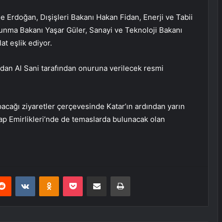
 Erdoğan, Dışişleri Bakanı Hakan Fidan, Enerji ve Tabii
vunma Bakanı Yaşar Güler, Sanayi ve Teknoloji Bakanı
t eşlik ediyor.
an Al Sani tarafından onuruna verilecek resmi
cağı ziyaretler çerçevesinde Katar’ın ardından yarın
Arap Emirlikleri’nde de temaslarda bulunacak olan
erest
Reddit
VKontakte
Odnoklassniki
Pocket
E-Posta ile paylaş
Yazdır