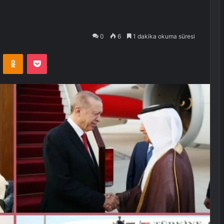
0
6
1 dakika okuma süresi
VKontakte
Odnoklassniki
Pocket