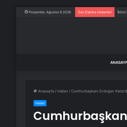
İkinc
Perşembe, Ağustos 6 2026
Son Dakika Haberleri
ANASAY
Anasayfa
/
Haber
/
Cumhurbaşkanı Erdoğan Katar’
Haber
Cumhurbaşkanı