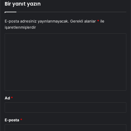
Bir yanıt yazın
E-posta adresiniz yayınlanmayacak.
Gerekli alanlar
*
ile
işaretlenmişlerdir
Y
o
r
u
m
*
Ad
*
E-posta
*