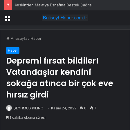
Keskin’den Malatya Esnafına Destek Çağrısı
Menü
Anasayfa
/
Haber
Haber
Depremi fırsat bildiler!
Vatandaşlar kendini
sokağa atınca bir çok eve
hırsız girdi
ŞEYHMUS KILINÇ
Kasım 24, 2022
0
7
1 dakika okuma süresi