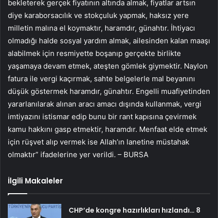
bekleterek gerçek fiyatının altında almak, fiyatlar artsın
diye karaborsacılık ve stokçuluk yapmak, haksız yere
milletin malına el koymaktır, haramdır, günahtır. İhtiyacı
olmadığı halde sosyal yardım almak, ailesinden kalan maaşı
alabilmek için resmiyette boşanıp gerçekte birlikte
yaşamaya devam etmek, ateşten gömlek giymektir. Naylon
fatura ile vergi kaçırmak, sahte belgelerle mal beyanını
düşük göstermek haramdır, günahtır. Engelli muafiyetinden
yararlanılarak alınan aracı amacı dışında kullanmak, vergi
imtiyazını istismar edip bunu bir rant kapısına çevirmek
kamu hakkını gasp etmektir, haramdır. Menfaat elde etmek
için rüşvet alıp vermek ise Allah’ın lanetine müstahak
olmaktır” ifadelerine yer verildi. – BURSA
İlgili Makaleler
CHP’de kongre hazırlıkları hızlandı… 8