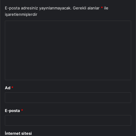
E-posta adresiniz yayınlanmayacak.
Gerekli alanlar
*
ile
işaretlenmişlerdir
Y
o
r
u
m
*
Ad
*
E-posta
*
İnternet sitesi