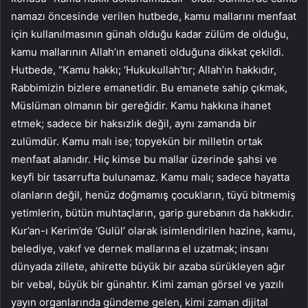
namazı öncesinde verilen hutbede, kamu mallarını menfaat
için kullanılmasının günah olduğu kadar zülüm de olduğu,
kamu mallarının Allah’ın emaneti olduğuna dikkat çekildi.
Hutbede, “Kamu hakkı; ‘Hukukullah’tır; Allah’ın hakkıdır,
Rabbimizin bizlere emanetidir. Bu emanete sahip çıkmak,
Müslüman olmanın bir gereğidir. Kamu hakkına ihanet
etmek; sadece bir haksızlık değil, aynı zamanda bir
zulümdür. Kamu malı ise; topyekün bir milletin ortak
menfaat alanıdır. Hiç kimse bu mallar üzerinde şahsi ve
keyfi bir tasarrufta bulunamaz. Kamu malı; sadece hayatta
olanların değil, henüz doğmamış çocukların, tüyü bitmemiş
yetimlerin, bütün muhtaçların, garip gurebanın da hakkıdır.
Kur’an-ı Kerim’de ‘Gulül’ olarak isimlendirilen hazine, kamu,
belediye, vakıf ve dernek mallarına el uzatmak; insanı
dünyada zillete, ahirette büyük bir azaba sürükleyen ağır
bir vebal, büyük bir günahtır. Kimi zaman görsel ve yazılı
yayın organlarında gündeme gelen, kimi zaman dijital