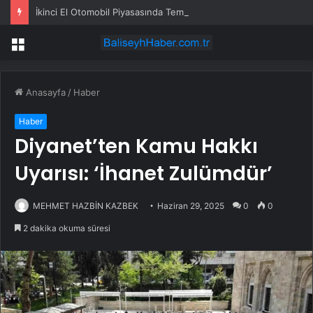
İkinci El Otomobil Piyasasında Temmuz 2024 Gelişmeleri
Menü
Anasayfa
/
Haber
Haber
Diyanet’ten Kamu Hakkı
Uyarısı: ‘İhanet Zulümdür’
MEHMET HAZBİN KAZBEK
Haziran 29, 2025
0
0
2 dakika okuma süresi