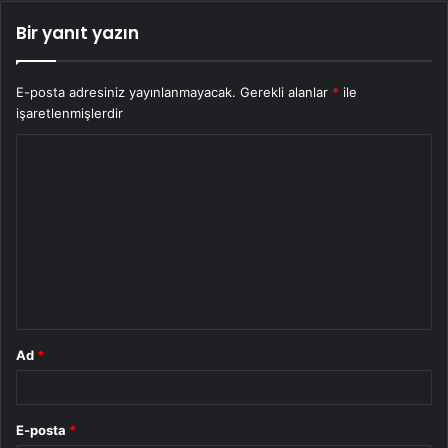
Bir yanıt yazın
E-posta adresiniz yayınlanmayacak.
Gerekli alanlar
*
ile
işaretlenmişlerdir
Y
o
r
u
m
*
Ad
*
E-posta
*