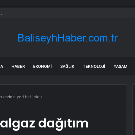
i El Otomobil Piyasasında Temmuz 2024 Gelişmeleri
FA
HABER
EKONOMI
SAĞLIK
TEKNOLOJI
YAŞAM
kezinin yeri belli oldu
algaz dağıtım