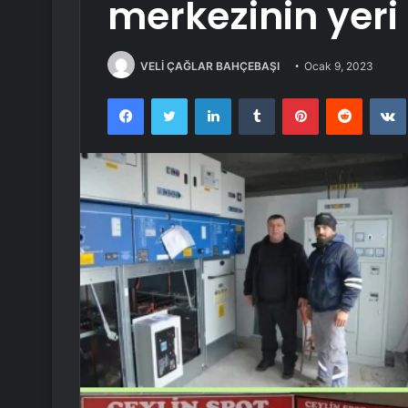
merkezinin yeri 
VELİ ÇAĞLAR BAHÇEBAŞI
Ocak 9, 2023
Facebook
Twitter
LinkedIn
Tumblr
Pinterest
Reddit