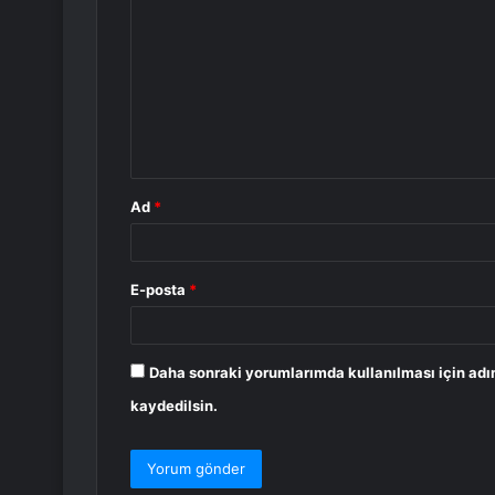
o
r
u
m
*
Ad
*
E-posta
*
Daha sonraki yorumlarımda kullanılması için adı
kaydedilsin.