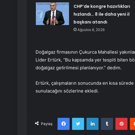
CHP’de kongre hazırlıkları
hızlandı… 8 ile daha yeni il
başkanı atandı
Ağustos 6, 2026
Doğalgaz firmasının Çukurca Mahallesi yakınlar
Lider Ertürk, “Bu kapsamda yer tespiti biten bö
doğalgaz getirilmesi planlanıyor.” dedim.
Ertürk, çalışmaların sonucunda en kısa sürede
sunulacağını sözlerine ekledi.
Facebook
Twitter
LinkedIn
Tumblr
Pint
Paylaş