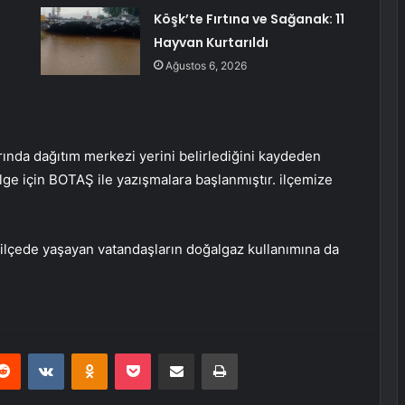
Köşk’te Fırtına ve Sağanak: 11
Hayvan Kurtarıldı
Ağustos 6, 2026
ında dağıtım merkezi yerini belirlediğini kaydeden
lge için BOTAŞ ile yazışmalara başlanmıştır. ilçemize
 ilçede yaşayan vatandaşların doğalgaz kullanımına da
erest
Reddit
VKontakte
Odnoklassniki
Pocket
E-Posta ile paylaş
Yazdır