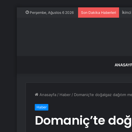
İkinc
Perşembe, Ağustos 6 2026
Son Dakika Haberleri
ANASAY
Anasayfa
/
Haber
/
Domaniç’te doğalgaz dağıtım mer
Haber
Domaniç’te doğ