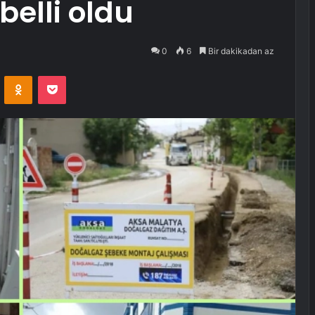
belli oldu
0
6
Bir dakikadan az
VKontakte
Odnoklassniki
Pocket