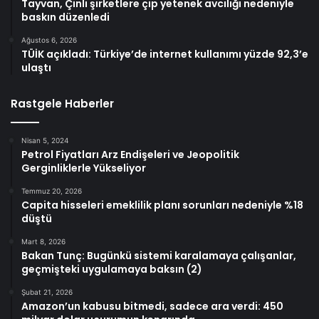
Tayvan, Çinli şirketlere çip yetenek avcılığı nedeniyle
baskın düzenledi
Ağustos 6, 2026
TÜİK açıkladı: Türkiye’de internet kullanımı yüzde 92,3’e
ulaştı
Rastgele Haberler
Nisan 5, 2024
Petrol Fiyatları Arz Endişeleri ve Jeopolitik
Gerginliklerle Yükseliyor
Temmuz 20, 2026
Capita hisseleri emeklilik planı sorunları nedeniyle %18
düştü
Mart 8, 2026
Bakan Tunç: Bugünkü sistemi karalamaya çalışanlar,
geçmişteki uygulamaya baksın (2)
Şubat 21, 2026
Amazon’un kabusu bitmedi, sadece ara verdi: 450