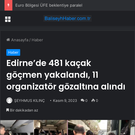
Euro Bölgesi ÜFE beklentiye paralel
Menü
Anasayfa
/
Haber
Haber
Edirne’de 481 kaçak
göçmen yakalandı, 11
organizatör gözaltına alındı
ŞEYHMUS KILINÇ
Kasım 9, 2023
0
0
Bir dakikadan az