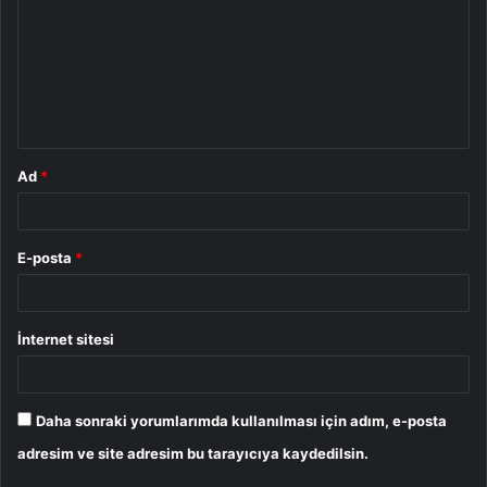
r
u
m
*
Ad
*
E-posta
*
İnternet sitesi
Daha sonraki yorumlarımda kullanılması için adım, e-posta
adresim ve site adresim bu tarayıcıya kaydedilsin.