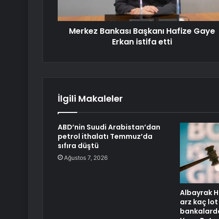
Merkez Bankası Başkanı Hafize Gaye
Erkan istifa etti
İlgili Makaleler
ABD’nin Suudi Arabistan’dan
petrol ithalatı Temmuz’da
sıfıra düştü
Ağustos 7, 2026
Albayrak H
arz kaç lot
bankalarda