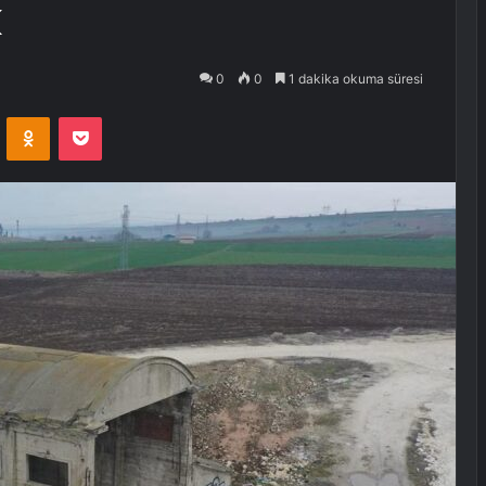
k
0
0
1 dakika okuma süresi
VKontakte
Odnoklassniki
Pocket