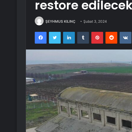
restore edilece
ŞEYHMUS KILINÇ
Şubat 3, 2024
Facebook
Twitter
LinkedIn
Tumblr
Pinterest
Reddit