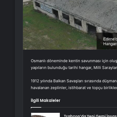
Osmanlı döneminde kentin savunması için oluştu
yapıların bulunduğu tarihi hangar, Milli Sarayla
1912 yılında Balkan Savaşları sırasında düşman
havalanan zeplinler, istihbarat ve topçu birlikl
İlgili Makaleler
Trabzon’da Yeni Gemi İnşas