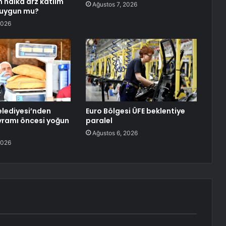
n halka arz katıım
Ağustos 7, 2026
 uygun mu?
2026
elediyesi’nden
Euro Bölgesi ÜFE beklentiye
yramı öncesi yoğun
paralel
Ağustos 6, 2026
2026