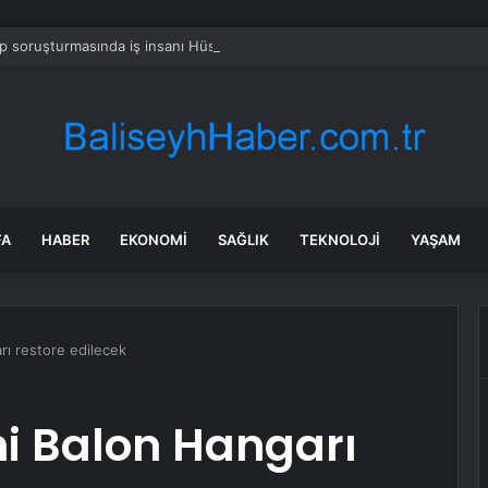
 soruşturmasında iş insanı Hüseyin Başaran’a tutuklama talebi
FA
HABER
EKONOMI
SAĞLIK
TEKNOLOJI
YAŞAM
arı restore edilecek
hi Balon Hangarı