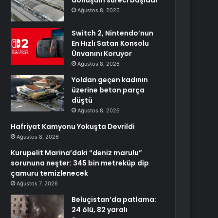
dönüşüm süreci başladı
Ağustos 8, 2026
Switch 2, Nintendo’nun
En Hızlı Satan Konsolu
Ünvanını Koruyor
Ağustos 8, 2026
Yoldan geçen kadının
üzerine beton parça
düştü
Ağustos 8, 2026
Hafriyat Kamyonu Yokuşta Devrildi
Ağustos 8, 2026
Kurupelit Marina’daki “deniz marulu”
sorununa neşter: 345 bin metreküp dip
çamuru temizlenecek
Ağustos 7, 2026
Beluçistan’da patlama:
24 ölü, 82 yaralı