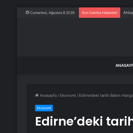
Ahbap
Cumartesi, Ağustos 8 2026
Son Dakika Haberleri
ANASAY
Anasayfa
/
Ekonomi
/
Edirne’deki tarihi Balon Hang
Ekonomi
Edirne’deki tari