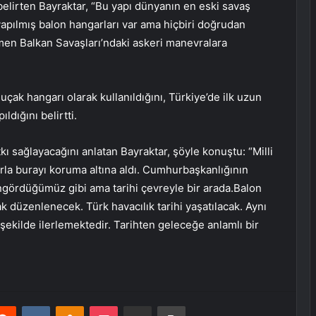
 belirten Bayraktar, “Bu yapı dünyanın en eski savaş
yapılmış balon hangarları var ama hiçbiri doğrudan
en Balkan Savaşları’ndaki askeri manevralara
çak hangarı olarak kullanıldığını, Türkiye’de ilk uzun
dığını belirtti.
ı sağlayacağını anlatan Bayraktar, şöyle konuştu: “Milli
arla burayı koruma altına aldı. Cumhurbaşkanlığının
ngördüğümüz gibi ama tarihi çevreyle bir arada.Balon
k düzenlenecek. Türk havacılık tarihi yaşatılacak. Aynı
şekilde ilerlemektedir. Tarihten geleceğe anlamlı bir
erest
Reddit
VKontakte
Odnoklassniki
Pocket
E-Posta ile paylaş
Yazdır