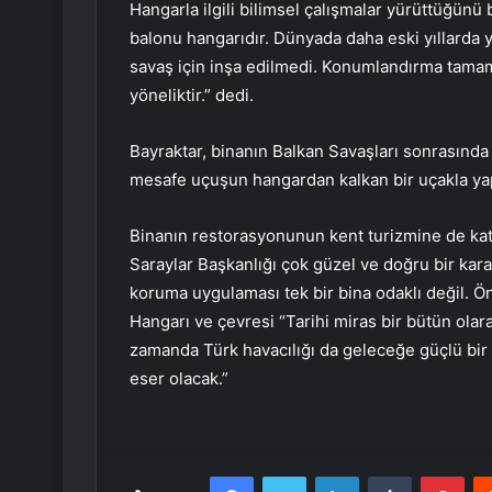
Hangarla ilgili bilimsel çalışmalar yürüttüğünü
balonu hangarıdır. Dünyada daha eski yıllarda 
savaş için inşa edilmedi. Konumlandırma tamam
yöneliktir.” dedi.
Bayraktar, binanın Balkan Savaşları sonrasında u
mesafe uçuşun hangardan kalkan bir uçakla yapıl
Binanın restorasyonunun kent turizmine de katk
Saraylar Başkanlığı çok güzel ve doğru bir kar
koruma uygulaması tek bir bina odaklı değil. Ö
Hangarı ve çevresi “Tarihi miras bir bütün olara
zamanda Türk havacılığı da geleceğe güçlü bir 
eser olacak.”
Facebook
Twitter
LinkedIn
Tumblr
Pint