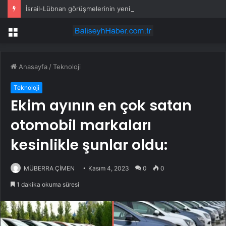
İsrail-Lübnan görüşmelerinin yeni turu Roma’da yapılacak
Menü
Anasayfa
/
Teknoloji
Teknoloji
Ekim ayının en çok satan
otomobil markaları
kesinlikle şunlar oldu:
MÜBERRA ÇİMEN
Kasım 4, 2023
0
0
1 dakika okuma süresi