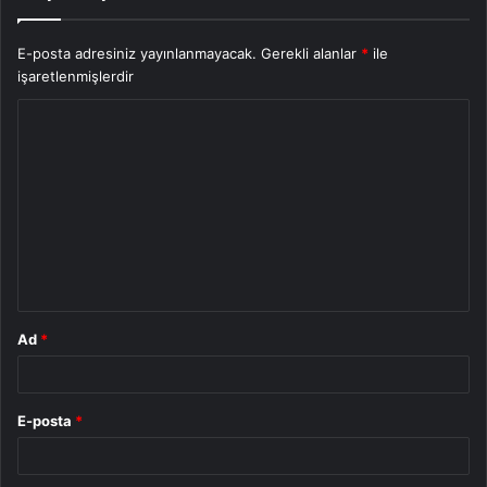
E-posta adresiniz yayınlanmayacak.
Gerekli alanlar
*
ile
işaretlenmişlerdir
Y
o
r
u
m
*
Ad
*
E-posta
*