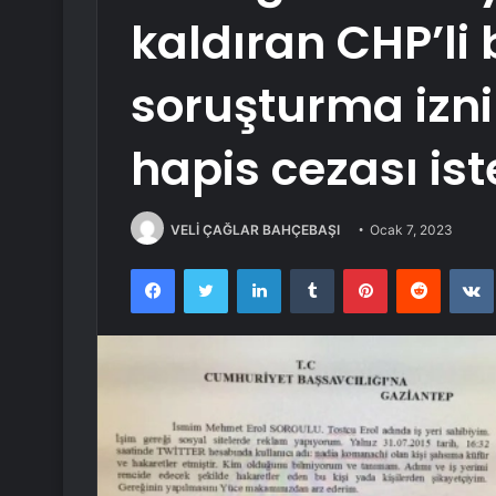
kaldıran CHP’li
soruşturma izni!
hapis cezası ist
VELİ ÇAĞLAR BAHÇEBAŞI
Ocak 7, 2023
Facebook
Twitter
LinkedIn
Tumblr
Pinterest
Reddit