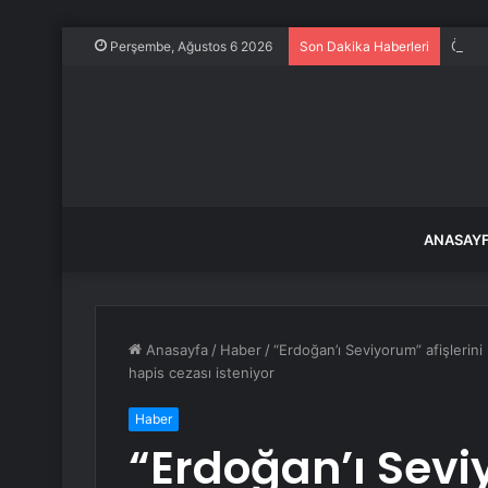
Özgür
Perşembe, Ağustos 6 2026
Son Dakika Haberleri
ANASAY
Anasayfa
/
Haber
/
“Erdoğan’ı Seviyorum” afişlerini
hapis cezası isteniyor
Haber
“Erdoğan’ı Seviy