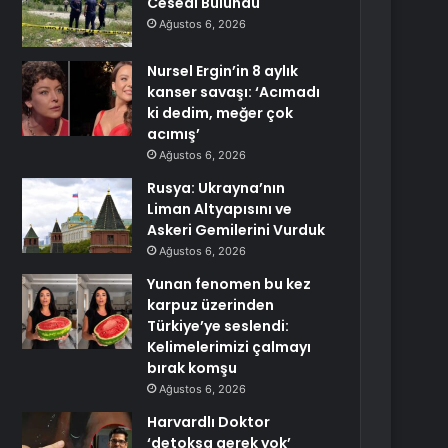
Cesedi Bulundu
Ağustos 6, 2026
Nursel Ergin’in 8 aylık
kanser savaşı: ‘Acımadı
ki dedim, meğer çok
acımış’
Ağustos 6, 2026
Rusya: Ukrayna’nın
Liman Altyapısını ve
Askeri Gemilerini Vurduk
Ağustos 6, 2026
Yunan fenomen bu kez
karpuz üzerinden
Türkiye’ye seslendi:
Kelimelerimizi çalmayı
bırak komşu
Ağustos 6, 2026
Harvardlı Doktor
‘detoksa gerek yok’