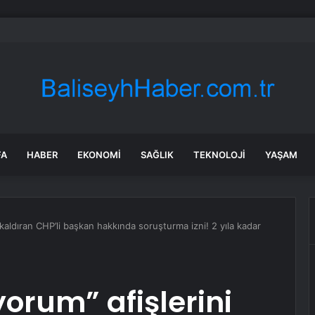
 Özel: Sandık ve Kurultay İstiyoruz
FA
HABER
EKONOMI
SAĞLIK
TEKNOLOJI
YAŞAM
 kaldıran CHP’li başkan hakkında soruşturma izni! 2 yıla kadar
orum” afişlerini