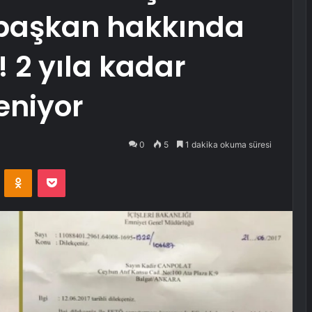
 başkan hakkında
 2 yıla kadar
eniyor
0
5
1 dakika okuma süresi
VKontakte
Odnoklassniki
Pocket