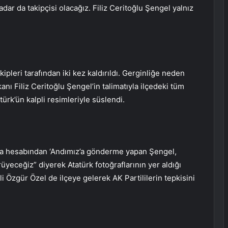
dar da takipçisi olacağız. Filiz Ceritoğlu Şengel yalnız
kipleri tarafından iki kez kaldırıldı. Gerginliğe neden
nı Filiz Ceritoğlu Şengel’in talimatıyla ilçedeki tüm
türk’ün kalpli resimleriyle süslendi.
dya hesabından ‘Andımız’a gönderme yapan Şengel,
yeceğiz” diyerek Atatürk fotoğraflarının yer aldığı
i Özgür Özel de ilçeye gelerek AK Partililerin tepkisini