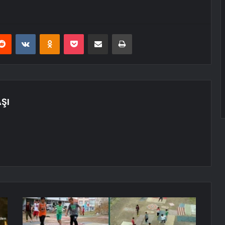
erest
Reddit
VKontakte
Odnoklassniki
Pocket
E-Posta ile paylaş
Yazdır
ŞI