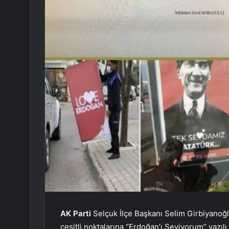
AK Parti
Selçuk İlçe Başkanı Selim Girbiyanoğlu
çeşitli noktalarına “Erdoğan’ı Seviyorum” yazılı 