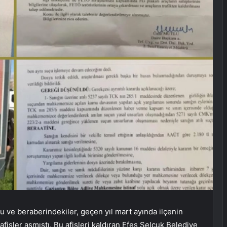
 ve beraberindekiler, geçen yıl mart ayında ilçenin
afişler asmıştı. Bu afişleri kaldıran Efes Selçuk Belediye