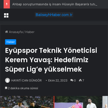
Ahbap soruşturmasında iş insanı Hüseyin Başaran’a tutuklama talebi
Menü
Anasayfa
/
Haber
Haber
Eyüpspor Teknik Yöneticisi
Kerem Yavaş: Hedefimiz
Süper Lig’e yükselmek
HAYATİ CAN GÜNGÖR
Ekim 22, 2023
0
7
2 dakika okuma süresi