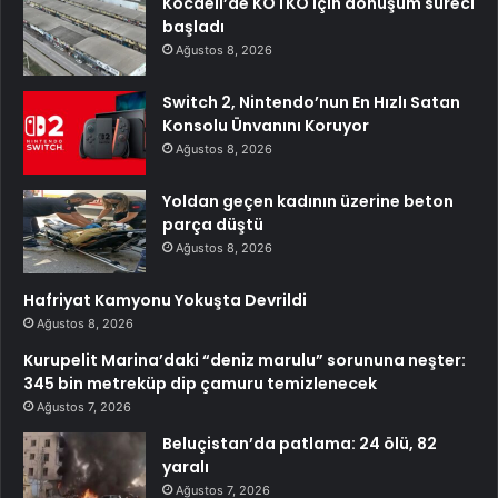
Kocaeli’de KOTKO için dönüşüm süreci
başladı
Ağustos 8, 2026
Switch 2, Nintendo’nun En Hızlı Satan
Konsolu Ünvanını Koruyor
Ağustos 8, 2026
Yoldan geçen kadının üzerine beton
parça düştü
Ağustos 8, 2026
Hafriyat Kamyonu Yokuşta Devrildi
Ağustos 8, 2026
Kurupelit Marina’daki “deniz marulu” sorununa neşter:
345 bin metreküp dip çamuru temizlenecek
Ağustos 7, 2026
Beluçistan’da patlama: 24 ölü, 82
yaralı
Ağustos 7, 2026