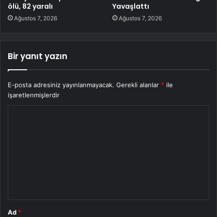
ölü, 82 yaralı
Yavaşlattı
Ağustos 7, 2026
Ağustos 7, 2026
Bir yanıt yazın
E-posta adresiniz yayınlanmayacak.
Gerekli alanlar
*
ile
işaretlenmişlerdir
Y
o
r
u
m
*
Ad
*