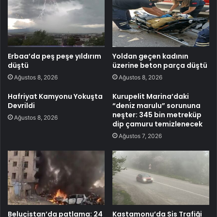
Erbaa’da peş peşe yıldırım
Yoldan geçen kadının
düştü
üzerine beton parça düştü
Ağustos 8, 2026
Ağustos 8, 2026
Hafriyat Kamyonu Yokuşta
Kurupelit Marina’daki
Devrildi
“deniz marulu” sorununa
neşter: 345 bin metreküp
Ağustos 8, 2026
dip çamuru temizlenecek
Ağustos 7, 2026
Beluçistan’da patlama: 24
Kastamonu’da Sis Trafiği