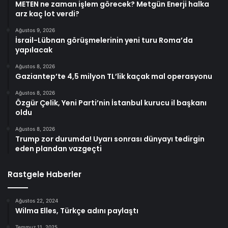
METEN ne zaman işlem görecek? Metgün Enerji halka
arz kaç lot verdi?
Ağustos 9, 2026
İsrail-Lübnan görüşmelerinin yeni turu Roma’da
yapılacak
Ağustos 8, 2026
Gaziantep’te 4,5 milyon TL’lik kaçak mal operasyonu
Ağustos 8, 2026
Özgür Çelik, Yeni Parti’nin İstanbul kurucu il başkanı
oldu
Ağustos 8, 2026
Trump zor durumda! Uyarı sonrası dünyayı tedirgin
eden plandan vazgeçti
Rastgele Haberler
Ağustos 22, 2024
Wilma Elles, Türkçe adını paylaştı
Temmuz 11, 2025