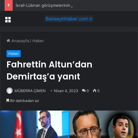
İsrail-Lübnan görüşmelerinin yeni turu Roma’da yapılacak
Menü
Anasayfa
/
Haber
Haber
Fahrettin Altun’dan
Demirtaş’a yanıt
MÜBERRA ÇİMEN
Nisan 4, 2023
0
5
Bir dakikadan az