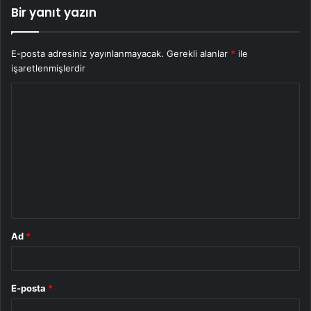
Bir yanıt yazın
E-posta adresiniz yayınlanmayacak.
Gerekli alanlar
*
ile
işaretlenmişlerdir
Y
o
r
u
m
*
Ad
*
E-posta
*