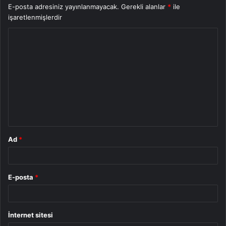
E-posta adresiniz yayınlanmayacak.
Gerekli alanlar
*
ile
işaretlenmişlerdir
Y
o
r
u
m
*
Ad
*
E-posta
*
İnternet sitesi