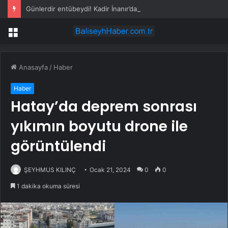
Günlerdir entübeydi! Kadir İnanır’dan haber var
Menü
Anasayfa
/
Haber
Haber
Hatay’da deprem sonrası
yıkımın boyutu drone ile
görüntülendi
ŞEYHMUS KILINÇ
Ocak 21, 2024
0
0
1 dakika okuma süresi