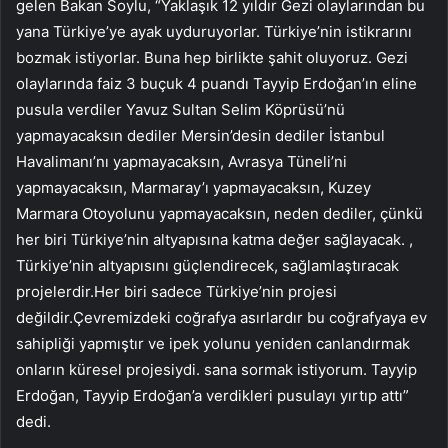
gelen Bakan Soylu, “Yaklaşık 12 yıldır Gezi olaylarından bu
yana Türkiye’ye ayak uyduruyorlar. Türkiye’nin istikrarını
bozmak istiyorlar. Buna hep birlikte şahit oluyoruz. Gezi
olaylarında faiz 3 buçuk 4 puandı Tayyip Erdoğan’ın eline
pusula verdiler Yavuz Sultan Selim Köprüsü’nü
yapmayacaksın dediler Mersin’desin dediler İstanbul
Havalimanı’nı yapmayacaksın, Avrasya Tüneli’ni
yapmayacaksın, Marmaray’ı yapmayacaksın, Kuzey
Marmara Otoyolunu yapmayacaksın, neden dediler, çünkü
her biri Türkiye’nin altyapısına katma değer sağlayacak. ,
Türkiye’nin altyapısını güçlendirecek, sağlamlaştıracak
projelerdir.Her biri sadece Türkiye’nin projesi
değildir.Çevremizdeki coğrafya asırlardır bu coğrafyaya ev
sahipliği yapmıştır ve ipek yolunu yeniden canlandırmak
onların küresel projesiydi. sana sormak istiyorum. Tayyip
Erdoğan, Tayyip Erdoğan’a verdikleri pusulayı yırtıp attı”
dedi.