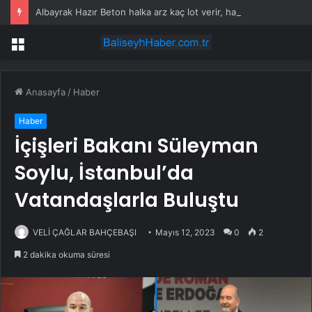
Albayrak Hazır Beton halka arz kaç lot verir, hangi bankalarda var? Albayrak Hazır Beton halka arz katıım endeksine uygun mu?
Menü
Anasayfa
/
Haber
Haber
İçişleri Bakanı Süleyman
Soylu, İstanbul’da
Vatandaşlarla Buluştu
VELİ ÇAĞLAR BAHÇEBAŞI
Mayıs 12, 2023
0
2
2 dakika okuma süresi