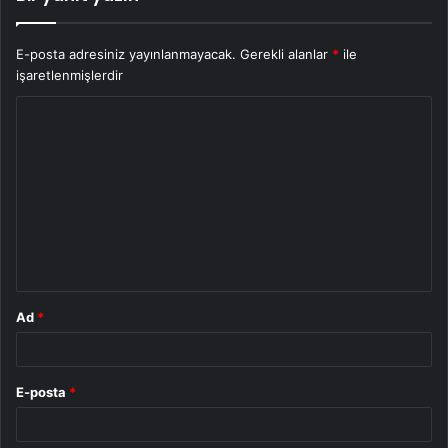
E-posta adresiniz yayınlanmayacak.
Gerekli alanlar
*
ile
işaretlenmişlerdir
Y
o
r
u
m
*
Ad
*
E-posta
*