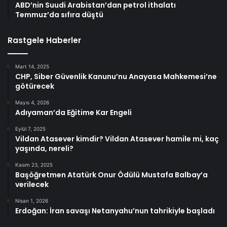
ABD’nin Suudi Arabistan’dan petrol ithalatı
Temmuz’da sıfıra düştü
Rastgele Haberler
Mart 14, 2025
CHP, Siber Güvenlik Kanunu’nu Anayasa Mahkemesi’ne
götürecek
Mayıs 4, 2026
Adıyaman’da Eğitime Kar Engeli
Eylül 7, 2025
Vildan Atasever kimdir? Vildan Atasever hamile mi, kaç
yaşında, nereli?
Kasım 23, 2025
Başöğretmen Atatürk Onur Ödülü Mustafa Balbay’a
verilecek
Nisan 1, 2026
Erdoğan: İran savaşı Netanyahu’nun tahrikiyle başladı