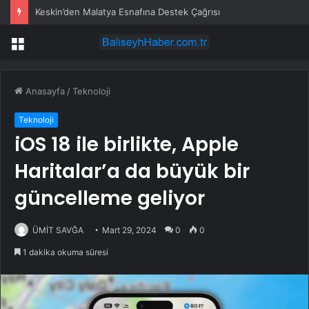
Keskin’den Malatya Esnafına Destek Çağrısı
Menü
Anasayfa
/
Teknoloji
Teknoloji
iOS 18 ile birlikte, Apple
Haritalar’a da büyük bir
güncelleme geliyor
ÜMİT SAVĞA
Mart 29, 2024
0
0
1 dakika okuma süresi