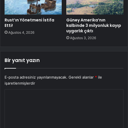
Rust’ın Yönetmeni İstifa
Güney Amerika’nın
Etti!
kalbinde 3 milyonluk kayıp
uygarlık çıktı
Ağustos 4, 2026
Ağustos 3, 2026
Bir yanıt yazın
E-posta adresiniz yayınlanmayacak.
Gerekli alanlar
*
ile
işaretlenmişlerdir
Y
o
r
u
m