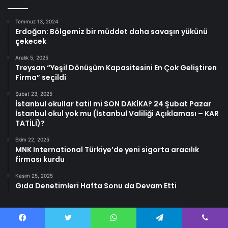
Temmuz 13, 2024
Erdoğan: Bölgemiz bir müddet daha savaşın yükünü
çekecek
Aralık 5, 2025
Treysan “Yeşil Dönüşüm Kapasitesini En Çok Geliştiren
Firma” seçildi
Şubat 23, 2025
İstanbul okullar tatil mi SON DAKİKA? 24 Şubat Pazar
İstanbul okul yok mu (İstanbul Valiliği Açıklaması – KAR
TATİLİ)?
Ekim 22, 2025
MNK International Türkiye’de yeni sigorta aracılık
firması kurdu
Kasım 25, 2025
Gıda Denetimleri Hafta Sonu da Devam Etti
Facebook
Twitter
WhatsApp
Telegram
Viber