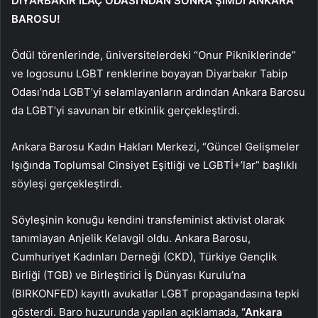
DİYARBAKIR İLAÇ ODASI’NDAN SONRA ŞİMDİ ANKARA
BAROSU!
Ödül törenlerinde, üniversitelerdeki “Onur Pikniklerinde”
ve logosunu LGBT renklerine boyayan Diyarbakır Tabip
Odası’nda LGBT’yi selamlayanların ardından Ankara Barosu
da LGBT’yi savunan bir etkinlik gerçekleştirdi.
Ankara Barosu Kadın Hakları Merkezi, “Güncel Gelişmeler
Işığında Toplumsal Cinsiyet Eşitliği ve LGBTİ+’lar” başlıklı
söyleşi gerçekleştirdi.
Söyleşinin konuğu kendini transfeminist aktivist olarak
tanımlayan Anjelik Kelavgil oldu. Ankara Barosu,
Cumhuriyet Kadınları Derneği (CKD), Türkiye Gençlik
Birliği (TGB) ve Birleştirici İş Dünyası Kurulu’na
(BIRKONFED) kayıtlı avukatlar LGBT propagandasına tepki
gösterdi. Baro huzurunda yapılan açıklamada,
“Ankara