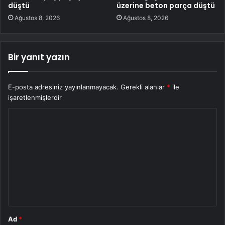
düştü
üzerine beton parça düştü
Ağustos 8, 2026
Ağustos 8, 2026
Bir yanıt yazın
E-posta adresiniz yayınlanmayacak.
Gerekli alanlar
*
ile
işaretlenmişlerdir
Y
o
r
u
m
*
Ad
*