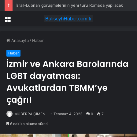
İsrail-Lübnan görüşmelerinin yeni turu Roma’da yapılacak
Menü
Anasayfa
/
Haber
Haber
İzmir ve Ankara Barolarında
LGBT dayatması:
Avukatlardan TBMM’ye
çağrı!
MÜBERRA ÇİMEN
Temmuz 4, 2023
0
7
6 dakika okuma süresi