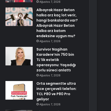
Ağustos 7, 2026
Albayrak Hazır Beton
halka arz kaç lot verir,
hangi bankalarda var?
Albayrak Hazır Beton
halka arz katıım
endeksine uygun mu?
Ağustos 7, 2026
Survivor Nagihan
Karadere’nin 750 bin
TL’lik estetik
operasyonu: Yaşadığı
zorlu süreci anlattı
Ağustos 7, 2026
Orta segmentte ultra
ince çerçeveli telefon:
TCL P80 ve P80 Pro
geliyor
Ağustos 7, 2026