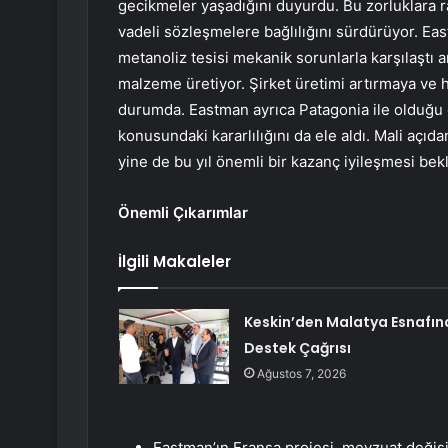
gecikmeler yaşadığını duyurdu. Bu zorluklara
vadeli sözleşmelere bağlılığını sürdürüyor. E
metanoliz tesisi mekanik sorunlarla karşılaştı 
malzeme üretiyor. Şirket üretimi artırmaya v
durumda. Eastman ayrıca Patagonia ile olduğu g
konusundaki kararlılığını da ele aldı. Mali açıd
yine de bu yıl önemli bir kazanç iyileşmesi be
Önemli Çıkarımlar
İlgili Makaleler
Keskin’den Malatya Esnafın
Destek Çağrısı
Ağustos 7, 2026
Eastman’ın Fransa projesi, mevzuat değiş