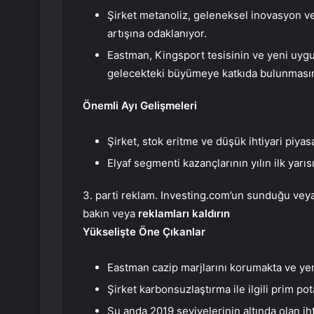
Şirket metanoliz, geleneksel inovasyon v
artışına odaklanıyor.
Eastman, Kingsport tesisinin ve yeni uy
gelecekteki büyümeye katkıda bulunmasını
Önemli Ayı Gelişmeleri
Şirket, stok eritme ve düşük ihtiyari piyasa 
Elyaf segmenti kazançlarının yılın ilk yarı
3. parti reklam. Investing.com’un sunduğu veya 
bakın veya
reklamları kaldırın
Yükselişte Öne Çıkanlar
Eastman cazip marjlarını korumakta ve ye
Şirket karbonsuzlaştırma ile ilgili prim po
Şu anda 2019 seviyelerinin altında olan ih