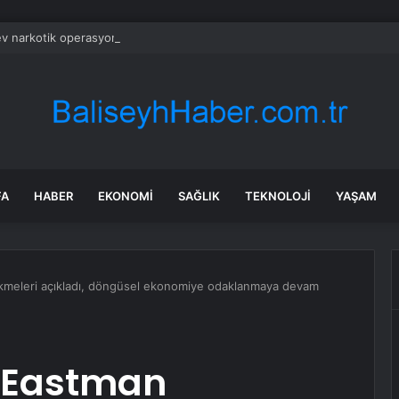
dev narkotik operasyonu: 844 tutuklama
FA
HABER
EKONOMI
SAĞLIK
TEKNOLOJI
YAŞAM
ikmeleri açıkladı, döngüsel ekonomiye odaklanmaya devam
: Eastman