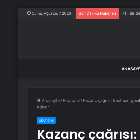
71 ilde 
Cuma, Ağustos 7 2026
Son Dakika Haberleri
ANASAY
Anasayfa
/
Ekonomi
/
Kazanç çağrısı: Eastman gec
ediyor
Ekonomi
Kazanç çağrısı