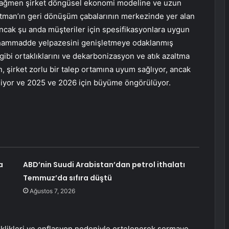
 rağmen şirket döngüsel ekonomi modeline ve uzun
astman’ın geri dönüşüm çabalarının merkezinde yer alan
ancak şu anda müşteriler için spesifikasyonlara uygun
e hammadde yelpazesini genişletmeye odaklanmış
ibi ortaklıklarını ve dekarbonizasyon ve atık azaltma
an, şirket zorlu bir talep ortamına uyum sağlıyor, ancak
kliyor ve 2025 ve 2026 için büyüme öngörülüyor.
a
ABD’nin Suudi Arabistan’dan petrol ithalatı
Temmuz’da sıfıra düştü
Ağustos 7, 2026
iklikleri ve enflasyon nedeniyle ertelenerek sermaye