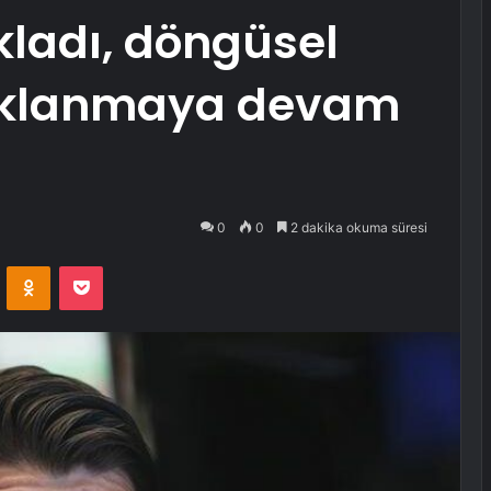
kladı, döngüsel
aklanmaya devam
0
0
2 dakika okuma süresi
VKontakte
Odnoklassniki
Pocket