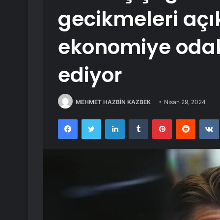
gecikmeleri açı
ekonomiye od
ediyor
MEHMET HAZBİN KAZBEK
Nisan 29, 2024
Facebook
Twitter
LinkedIn
Tumblr
Pinterest
Reddit