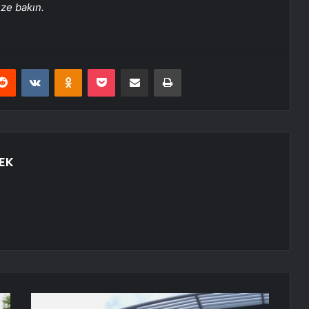
üze bakın.
erest
Reddit
VKontakte
Odnoklassniki
Pocket
E-Posta ile paylaş
Yazdır
EK