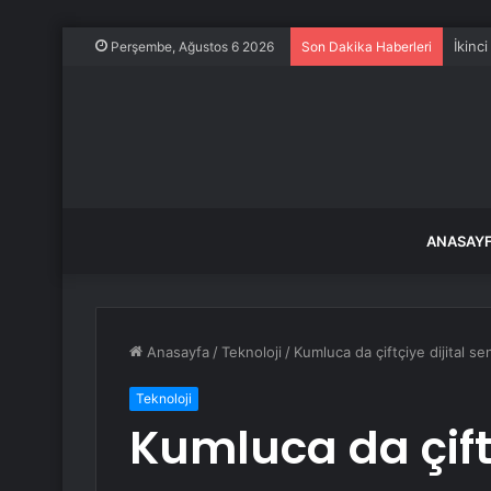
İkinc
Perşembe, Ağustos 6 2026
Son Dakika Haberleri
ANASAY
Anasayfa
/
Teknoloji
/
Kumluca da çiftçiye dijital s
Teknoloji
Kumluca da çiftç