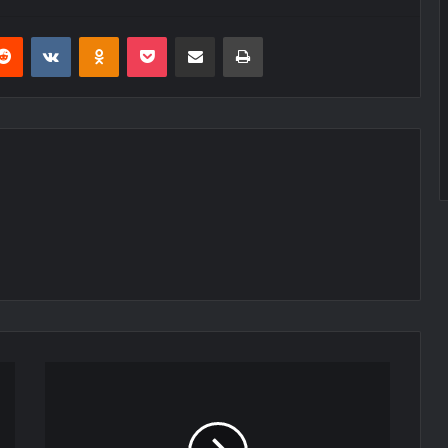
erest
Reddit
VKontakte
Odnoklassniki
Pocket
E-Posta ile paylaş
Yazdır