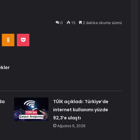
0
15
2 dakika okuma süresi
VKontakte
Odnoklassniki
Pocket
ekler
da
TÜİK açıkladı: Türkiye’de
internet kullanımı yüzde
92,3’e ulaştı
Ağustos 6, 2026