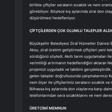
birlikte çiftçiler seraların sıcaklık ve nem ora
görebiliyor. Böylece kış aylarında zirai don ola
düşürülmesi hedefleniyor.
ÇİFTÇİLERDEN ÇOK OLUMLU TALEPLER ALDI
Büyükşehir Belediyesi Ziraî Hizmetler Dairesi 
Aksu, ziraî üretimi geliştirmek çiftçileri yeni t
sürdüğünü söyledi. Akıllı tarım uygulamaları ile
verimliliği artırmanın hedeflendiğini aktaran N
projemizi uyguladık ve takibini gerçekleştirdik.
gelen talepler doğrultusunda çalışmalarımızı Ku
nem ölçer ile çiftçilerimiz seraların sıcaklık v
Bilhassa kış aylarında don olaylarına karşı da
telefonlarından sera sıcaklıklarını ve nem derec
ÜRETCİMİ MEMNUN