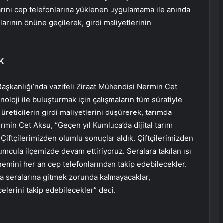
nlarını cep telefonlarına yüklenen uygulamama ile anında
ylarının önüne geçilerek, girdi maliyetlerinin
K
Başkanlığı’nda vazifeli Ziraat Mühendisi Nermin Cet
eknoloji ile buluşturmak için çalışmaların tüm süratiyle
 üreticilerin girdi maliyetlerini düşürerek, tarımda
ermin Cet Aksu, “Geçen yıl Kumluca’da dijital tarım
 Çiftçilerimizden olumlu sonuçlar aldık. Çiftçilerimizden
mcula ilçemizde devam ettiriyoruz. Seralara takılan ısı
e nemini her an cep telefonlarından takip edebilecekler.
ima seralarına gitmek zorunda kalmayacaklar,
elerini takip edebilecekler” dedi.