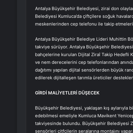
Antalya Büyükşehir Belediyesi, zirai don olaylar
Belediyesi Kumluca’da çiftçilere soğuk havalarda
meskenlerinden cep telefonu ile takip etmelerin
Antalya Büyükşehir Belediye Lideri Muhittin B
takviye sürüyor. Antalya Büyükşehir Belediyesi’
bahçelerine kurulan
Dijital Ziraî Takip Hedefli 
ve nem derecelerini cep telefonlarından anında 
dağıtımı yapılan dijital sensörlerden büyük randı
edilerek dijitalleşen tarımla üreticiler desteklen
GİRDİ MALİYETLERİ DÜŞECEK
Büyükşehir Belediyesi, yaklaşan kış aylarıyla bir
edebilmesi emeliyle Kumluca Mavikent
Yenicep
takviyesinde bulundu. Büyükşehir Belediyesi Zira
sensörleri çitfcilerin seralarına montajını yapara