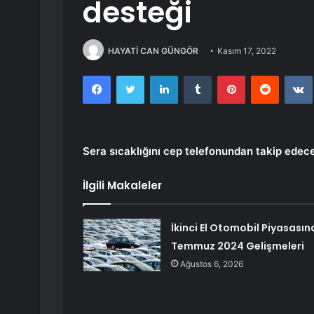
desteği
HAYATİ CAN GÜNGÖR
Kasım 17, 2022
Facebook
Twitter
LinkedIn
Tumblr
Pinterest
Reddit
Sera sıcaklığını cep telefonundan takip edec
İlgili Makaleler
İkinci El Otomobil Piyasasın
Temmuz 2024 Gelişmeleri
Ağustos 6, 2026