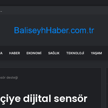
i El Otomobil Piyasasında Temmuz 2024 Gelişmeleri
FA
HABER
EKONOMI
SAĞLIK
TEKNOLOJI
YAŞAM
ensör desteği
iye dijital sensör