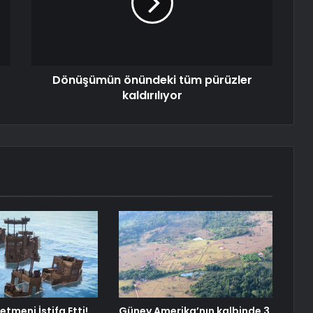
Dönüşümün önündeki tüm pürüzler
kaldırılıyor
etmeni İstifa Etti!
Güney Amerika’nın kalbinde 3