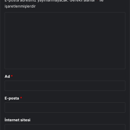
E-posta adresiniz yayınlanmayacak.
Gerekli alanlar
*
ile
işaretlenmişlerdir
Y
o
r
u
m
*
Ad
*
E-posta
*
İnternet sitesi