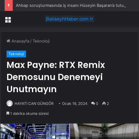
Ahbap soruşturmasında iş insanı Hüseyin Başaran’a tutuklama talebi
Menü
Anasayfa
/
Teknoloji
Teknoloji
Max Payne: RTX Remix
Demosunu Denemeyi
Unutmayın
HAYATİ CAN GÜNGÖR
Ocak 16, 2024
0
2
1 dakika okuma süresi