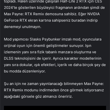
topladı. Halen üzerinde çalışılan Half-Life 2 RTX için CES
2024’te gösterilen büyüleyici fragmanın ardından şimdi de
Max Payne: RTX Remix demosuna sahibiz. Eğer NVIDIA
GeForce RTX ekran kartına sahipseniz buradan indirip
denemeyi unutmayın.
Mod yapımcısı Slasks Psybunker imzalı mod, oyunculara
orijinal oyun için önemli geliştirmeler sunuyor. Işın
izlemenin yanı sıra fizik tabanlı manzara oluşturma ve
DLSS teknolojisini de içerir. Ayrıca karakter modellerinin
yanı sıra dokular, ışık efektleri, içerik ve daha birçok şey de
bu modda düzenleniyor.
Şu an için ne zaman yayınlanacağı bilinmeyen Max Payne:
RTX Remix modunu indirmeden önce görmek istiyorsanız
aşağıdaki görsele göz atmanızı öneririz.