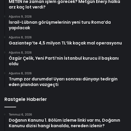
METEN ne zaman işlem görecek? Metgün Enerji halka
arz kaç lot verdi?
Ağustos 9, 2026
İsrail-Lübnan görüşmelerinin yeni turu Roma’da
yapılacak
Ağustos 8, 2026
Gaziantep’te 4,5 milyon TL’lik kaçak mal operasyonu
Ağustos 8, 2026
Özgür Çelik, Yeni Parti’nin İstanbul kurucu il başkanı
oldu
Ağustos 8, 2026
Trump zor durumda! Uyarı sonrası dünyayı tedirgin
eden plandan vazgeçti
Rastgele Haberler
Temmuz 6, 2026
Doğanın Kanunu 1. Bölüm izleme linki var mı, Doğanın
Kanunu dizisi hangi kanalda, nereden izlenir?