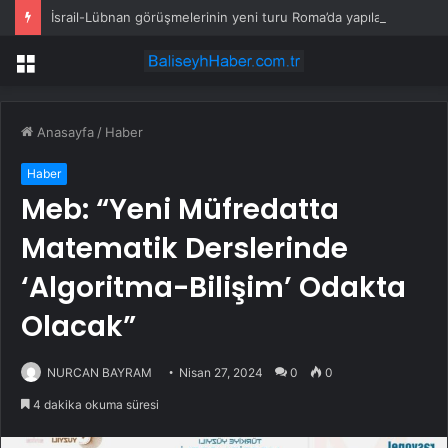
İsrail-Lübnan görüşmelerinin yeni turu Roma’da yapılacak
Menü
Anasayfa
/
Haber
Haber
Meb: “Yeni Müfredatta
Matematik Derslerinde
‘Algoritma-Bilişim’ Odakta
Olacak”
NURCAN BAYRAM
Nisan 27, 2024
0
0
4 dakika okuma süresi