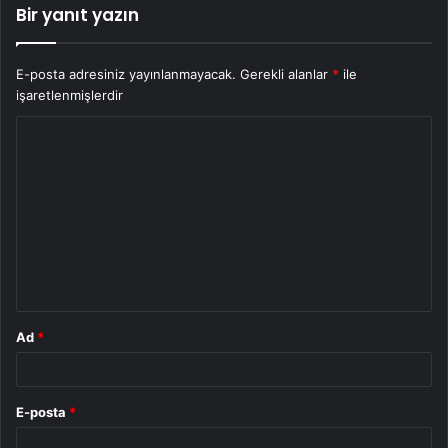
Bir yanıt yazın
E-posta adresiniz yayınlanmayacak.
Gerekli alanlar
*
ile
işaretlenmişlerdir
Y
o
r
u
m
*
Ad
*
E-posta
*