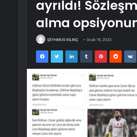
ayrıldı! Sözleşm
alma opsiyonunu
ŞEYHMUS KILINÇ
Ocak 16, 2023
Facebook
Twitter
LinkedIn
Tumblr
Pinterest
Reddit