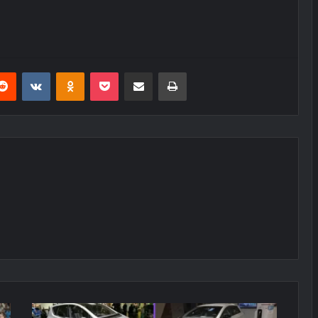
erest
Reddit
VKontakte
Odnoklassniki
Pocket
E-Posta ile paylaş
Yazdır