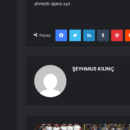
ahmetli-ajans.xyz
Facebook
Twitter
LinkedIn
Tumblr
Pint
Paylaş
ŞEYHMUS KILINÇ