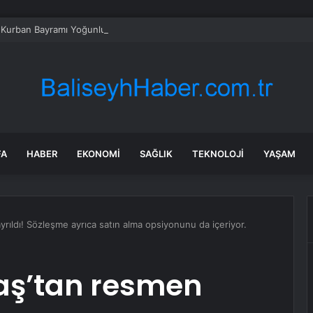
 Kurban Bayramı Yoğunluğu
FA
HABER
EKONOMI
SAĞLIK
TEKNOLOJI
YAŞAM
rıldı! Sözleşme ayrıca satın alma opsiyonunu da içeriyor.
taş’tan resmen