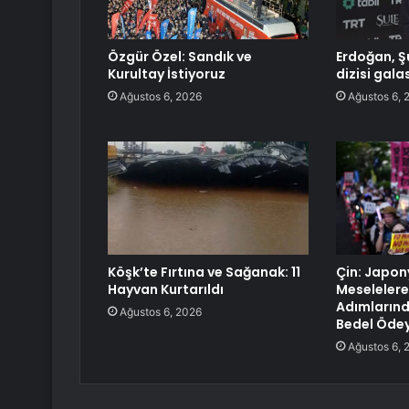
Özgür Özel: Sandık ve
Erdoğan, Ş
Kurultay İstiyoruz
dizisi gala
Ağustos 6, 2026
Ağustos 6, 
Köşk’te Fırtına ve Sağanak: 11
Çin: Japon
Hayvan Kurtarıldı
Meselelere 
Adımlarınd
Ağustos 6, 2026
Bedel Öde
Ağustos 6, 