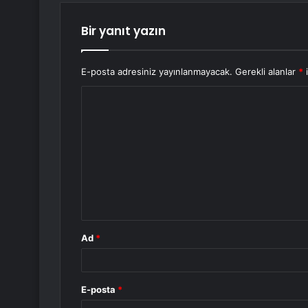
Bir yanıt yazın
E-posta adresiniz yayınlanmayacak.
Gerekli alanlar
*
i
Y
o
r
u
m
*
Ad
*
E-posta
*