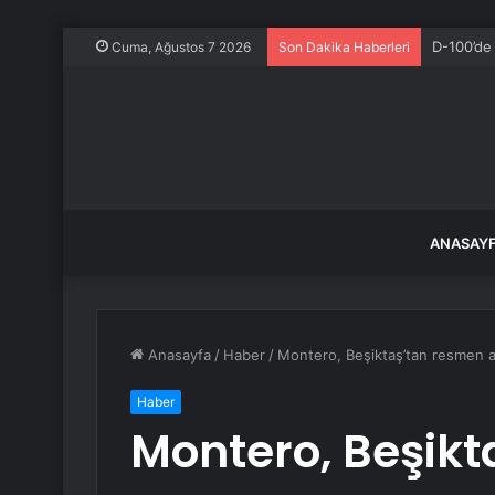
D-100’de
Cuma, Ağustos 7 2026
Son Dakika Haberleri
ANASAY
Anasayfa
/
Haber
/
Montero, Beşiktaş’tan resmen ay
Haber
Montero, Beşik