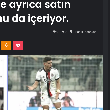
e ayrıca satın
 da içeriyor.
0
7
Bir dakikadan az
VKontakte
Odnoklassniki
Pocket