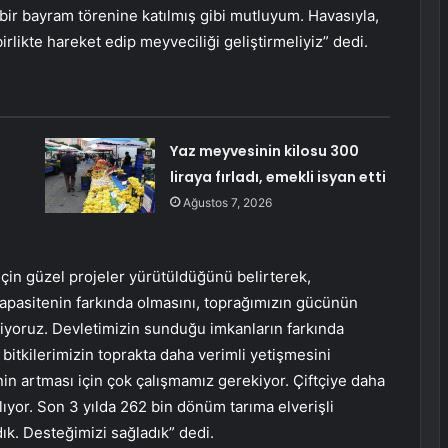
bir bayram törenine katılmış gibi mutluyum. Havasıyla,
irlikte hareket edip meyveciliği geliştirmeliyiz” dedi.
Yaz meyvesinin kilosu 300
liraya fırladı, emekli isyan etti
Ağustos 7, 2026
 için güzel projeler yürütüldüğünü belirterek,
l kapasitenin farkında olmasını, toprağımızın gücünün
tiyoruz. Devletimizin sunduğu imkanların farkında
bitkilerimizin toprakta daha verimli yetişmesini
rinin artması için çok çalışmamız gerekiyor. Çiftçiye daha
lıyor. Son 3 yılda 262 bin dönüm tarıma elverişli
k. Desteğimizi sağladık” dedi.