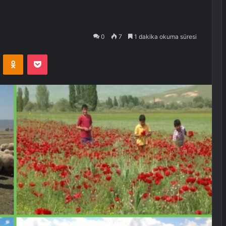
0
7
1 dakika okuma süresi
VKontakte
Odnoklassniki
Pocket