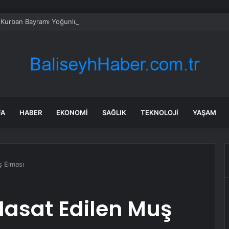
 Kurban Bayramı Yoğunluğu
FA
HABER
EKONOMI
SAĞLIK
TEKNOLOJI
YAŞAM
 Elması
asat Edilen Muş