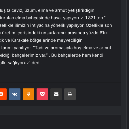
ta ceviz, üzüm, elma ve armut yetiştirildiğini
şturulan elma bahçesinde hasat yapıyoruz. 1.821 ton.”
llikle ilimizin ihtiyacına yönelik yapılıyor. Özellikle son
üretim içerisindeki unsurlarımız arasında yüzde 6’lık
tik ve Karakale bölgelerinde meyveciliğin
tarımı yapılıyor. “Tadı ve aromasıyla hoş elma ve armut
ldığı bahçelerimiz var.” . Bu bahçelerde hem kendi
tkı sağlıyoruz” dedi.
erest
Reddit
VKontakte
Odnoklassniki
Pocket
E-Posta ile paylaş
Yazdır