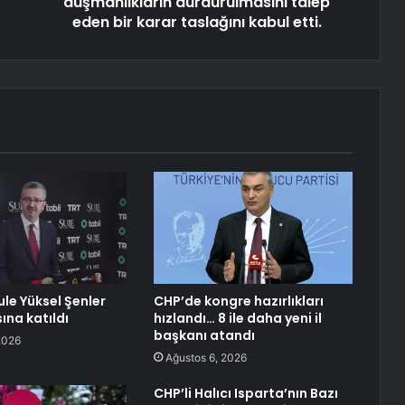
düşmanlıkların durdurulmasını talep
eden bir karar taslağını kabul etti.
ule Yüksel Şenler
CHP’de kongre hazırlıkları
sına katıldı
hızlandı… 8 ile daha yeni il
başkanı atandı
2026
Ağustos 6, 2026
CHP’li Halıcı Isparta’nın Bazı