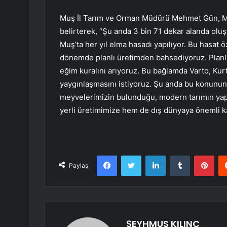
Muş İl Tarım ve Orman Müdürü Mehmet Gün, Muş’
belirterek, “Şu anda 3 bin 71 dekar alanda olu
Muş’ta her yıl elma hasadı yapılıyor. Bu hasat öze
dönemde planlı üretimden bahsediyoruz. Planlı 
eğim kuralını arıyoruz. Bu bağlamda Varto, Kur
yaygınlaşmasını istiyoruz. Şu anda bu konunun 
meyvelerimizin bulunduğu, modern tarımın yapı
yerli üretimimize hem de dış dünyaya önemli ka
Facebook
Twitter
LinkedIn
Tumblr
Pint
Paylaş
ŞEYHMUS KILINÇ