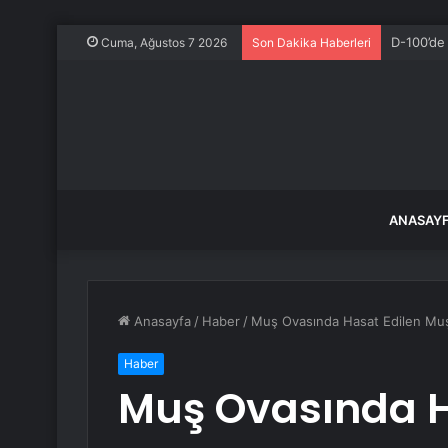
D-100’de
Cuma, Ağustos 7 2026
Son Dakika Haberleri
ANASAY
Anasayfa
/
Haber
/
Muş Ovasında Hasat Edilen Muş
Haber
Muş Ovasında H