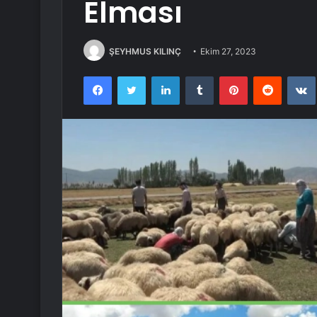
Elması
ŞEYHMUS KILINÇ
Ekim 27, 2023
Facebook
Twitter
LinkedIn
Tumblr
Pinterest
Reddit