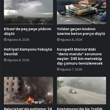
Erbaa’da peş peşe yıldırım
Yoldan geçen kadının
düştü
üzerine beton parça düştü
Ağustos 8, 2026
Ağustos 8, 2026
Hafriyat Kamyonu Yokuşta
Kurupelit Marina’daki
Devrildi
“deniz marulu” sorununa
neşter: 345 bin metreküp
Ağustos 8, 2026
dip çamuru temizlenecek
Ağustos 7, 2026
Beluçistan’da patlama: 24
Kastamonu’da Sis Trafiği