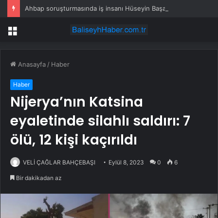
Ahbap soruşturmasında iş insanı Hüseyin Başaran’a tutuklama talebi
Menü
Anasayfa
/
Haber
Haber
Nijerya’nın Katsina
eyaletinde silahlı saldırı: 7
ölü, 12 kişi kaçırıldı
VELİ ÇAĞLAR BAHÇEBAŞI
Eylül 8, 2023
0
6
Bir dakikadan az