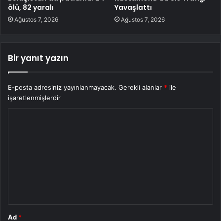
ölü, 82 yaralı
Yavaşlattı
Ağustos 7, 2026
Ağustos 7, 2026
Bir yanıt yazın
E-posta adresiniz yayınlanmayacak.
Gerekli alanlar
*
ile
işaretlenmişlerdir
Y
o
r
u
m
*
Ad
*