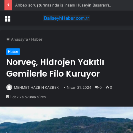
Ahbap soruşturmasında iş insanı Hüseyin Başaran’a tutuklama talebi
Menü
Anasayfa
/
Haber
Haber
Norveç, Hidrojen Yakıtlı
Gemilerle Filo Kuruyor
MEHMET HAZBİN KAZBEK
Nisan 21, 2024
0
0
1 dakika okuma süresi