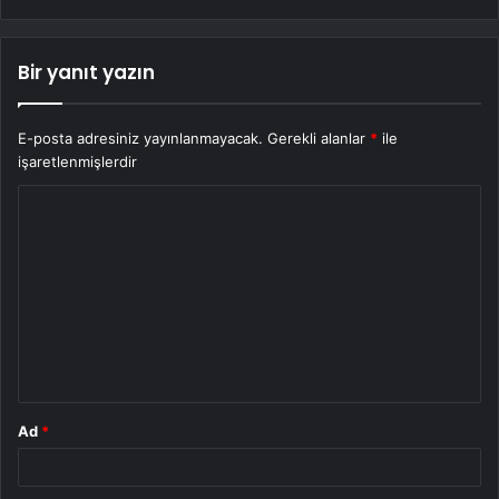
Bir yanıt yazın
E-posta adresiniz yayınlanmayacak.
Gerekli alanlar
*
ile
işaretlenmişlerdir
Y
o
r
u
m
*
Ad
*