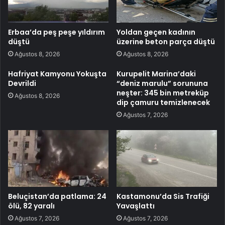
Erbaa’da peş peşe yıldırım
Yoldan geçen kadının
düştü
üzerine beton parça düştü
Ağustos 8, 2026
Ağustos 8, 2026
Hafriyat Kamyonu Yokuşta
Kurupelit Marina’daki
Devrildi
“deniz marulu” sorununa
neşter: 345 bin metreküp
Ağustos 8, 2026
dip çamuru temizlenecek
Ağustos 7, 2026
Beluçistan’da patlama: 24
Kastamonu’da Sis Trafiği
ölü, 82 yaralı
Yavaşlattı
Ağustos 7, 2026
Ağustos 7, 2026