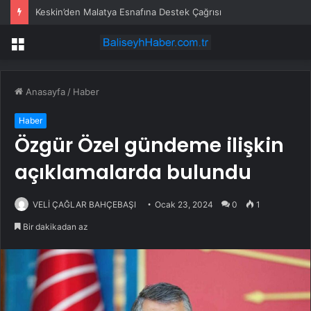
Keskin’den Malatya Esnafına Destek Çağrısı
Menü
Anasayfa
/
Haber
Haber
Özgür Özel gündeme ilişkin
açıklamalarda bulundu
VELİ ÇAĞLAR BAHÇEBAŞI
Ocak 23, 2024
0
1
Bir dakikadan az