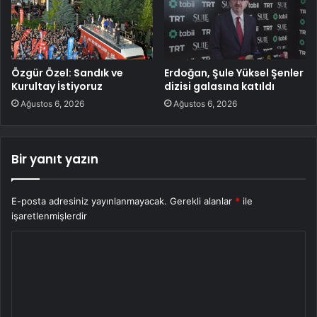
Özgür Özel: Sandık ve
Erdoğan, Şule Yüksel Şenler
Kurultay İstiyoruz
dizisi galasına katıldı
Ağustos 6, 2026
Ağustos 6, 2026
Bir yanıt yazın
E-posta adresiniz yayınlanmayacak.
Gerekli alanlar
*
ile
işaretlenmişlerdir
Y
o
r
u