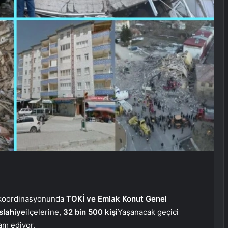
ğı koordinasyonunda
TOKİ ve Emlak Konut Genel
slahiye
ilçelerine,
32 bin 500 kişi
Yaşanacak geçici
vam ediyor.