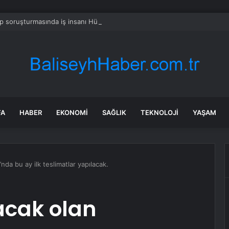
 soruşturmasında iş insanı Hüseyin Başaran’a tutuklama talebi
FA
HABER
EKONOMI
SAĞLIK
TEKNOLOJI
YAŞAM
da bu ay ilk teslimatlar yapılacak.
cak olan