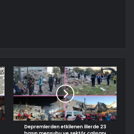
Depremlerden etkilenen illerde 23
basın mensubu ve sektör çalışanı