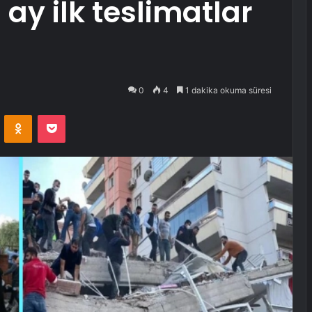
ay ilk teslimatlar
0
4
1 dakika okuma süresi
VKontakte
Odnoklassniki
Pocket