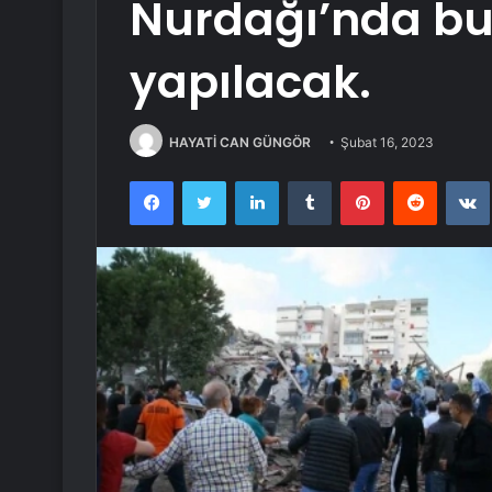
Nurdağı’nda bu 
yapılacak.
HAYATİ CAN GÜNGÖR
Şubat 16, 2023
Facebook
Twitter
LinkedIn
Tumblr
Pinterest
Reddit