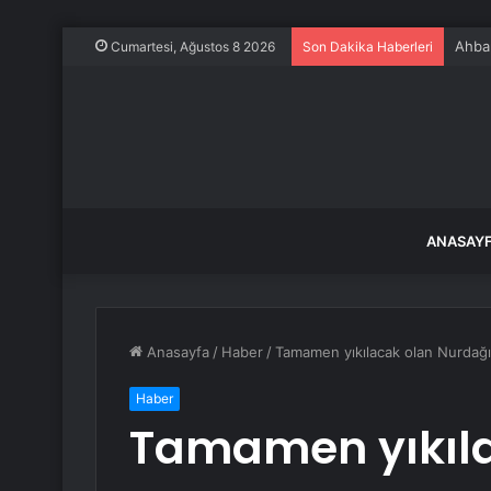
Ahbap
Cumartesi, Ağustos 8 2026
Son Dakika Haberleri
ANASAY
Anasayfa
/
Haber
/
Tamamen yıkılacak olan Nurdağı’n
Haber
Tamamen yıkıla