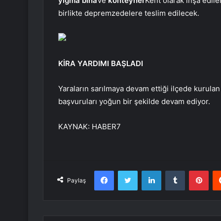
yığma bina
Ve
konteyner
Kent olarak inşa edil
birlikte depremzedelere teslim edilecek.
KİRA YARDIMI BAŞLADI
Yaraların sarılmaya devam ettiği ilçede kuru
başvuruları yoğun bir şekilde devam ediyor.
KAYNAK:
HABER7
Facebook
Twitter
LinkedIn
Tumblr
Pint
Paylaş