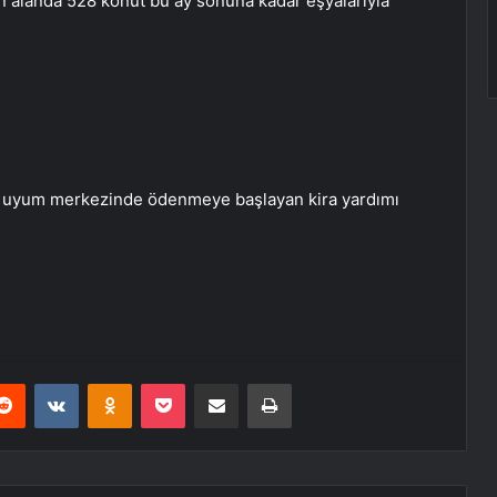
en alanda 528 konut bu ay sonuna kadar eşyalarıyla
lan uyum merkezinde ödenmeye başlayan kira yardımı
erest
Reddit
VKontakte
Odnoklassniki
Pocket
E-Posta ile paylaş
Yazdır