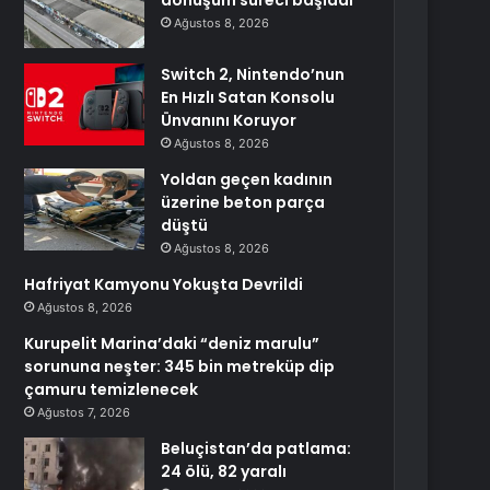
dönüşüm süreci başladı
Ağustos 8, 2026
Switch 2, Nintendo’nun
En Hızlı Satan Konsolu
Ünvanını Koruyor
Ağustos 8, 2026
Yoldan geçen kadının
üzerine beton parça
düştü
Ağustos 8, 2026
Hafriyat Kamyonu Yokuşta Devrildi
Ağustos 8, 2026
Kurupelit Marina’daki “deniz marulu”
sorununa neşter: 345 bin metreküp dip
çamuru temizlenecek
Ağustos 7, 2026
Beluçistan’da patlama:
24 ölü, 82 yaralı