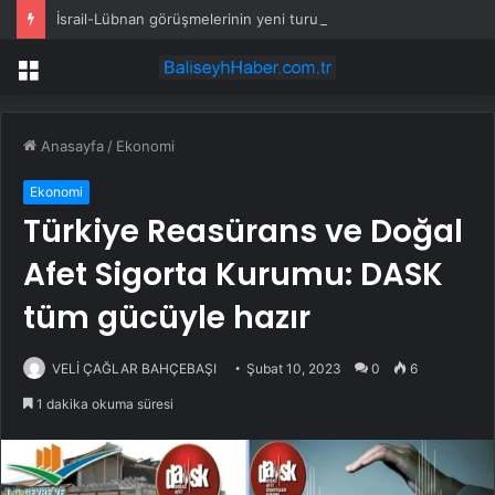
İsrail-Lübnan görüşmelerinin yeni turu Roma’da yapılacak
Menü
Anasayfa
/
Ekonomi
Ekonomi
Türkiye Reasürans ve Doğal
Afet Sigorta Kurumu: DASK
tüm gücüyle hazır
VELİ ÇAĞLAR BAHÇEBAŞI
Şubat 10, 2023
0
6
1 dakika okuma süresi