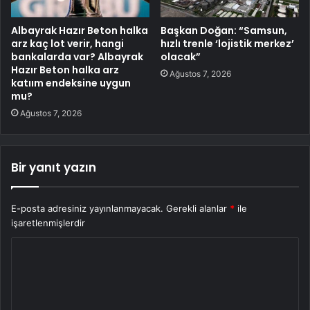
Albayrak Hazır Beton halka
Başkan Doğan: “Samsun,
arz kaç lot verir, hangi
hızlı trenle ‘lojistik merkez’
bankalarda var? Albayrak
olacak”
Hazır Beton halka arz
Ağustos 7, 2026
katıım endeksine uygun
mu?
Ağustos 7, 2026
Bir yanıt yazın
E-posta adresiniz yayınlanmayacak.
Gerekli alanlar
*
ile
işaretlenmişlerdir
Y
o
r