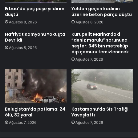
Erbaa’da peş peşe yıldırım
Yoldan geçen kadının
düştü
üzerine beton parça düştü
Ağustos 8, 2026
Ağustos 8, 2026
Hafriyat Kamyonu Yokuşta
Kurupelit Marina’daki
Devrildi
“deniz marulu” sorununa
neşter: 345 bin metreküp
Ağustos 8, 2026
dip çamuru temizlenecek
Ağustos 7, 2026
Beluçistan’da patlama: 24
Kastamonu’da Sis Trafiği
ölü, 82 yaralı
Yavaşlattı
Ağustos 7, 2026
Ağustos 7, 2026