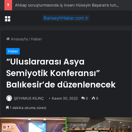
Ahbap soruşturmasında iş insanı Hüseyin Başaran’a tutuklama talebi
Menü
Anasayfa
/
Haber
Haber
“Uluslararası Asya
Semiyotik Konferansı”
Balıkesir’de düzenlenecek
ŞEYHMUS KILINÇ
Kasım 30, 2022
0
9
1 dakika okuma süresi