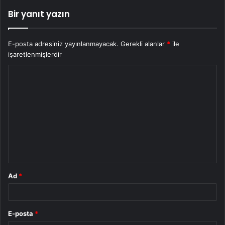
Bir yanıt yazın
E-posta adresiniz yayınlanmayacak.
Gerekli alanlar
*
ile
işaretlenmişlerdir
Y
o
r
u
m
*
Ad
*
E-posta
*