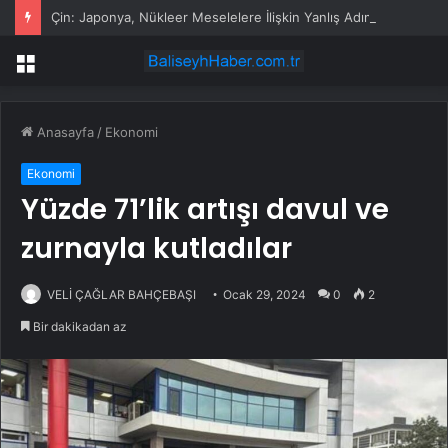
Çin: Japonya, Nükleer Meselelere İlişkin Yanlış Adımlarından Dolayı Ağır Bedel Ödeyecek
Menü
Anasayfa
/
Ekonomi
Ekonomi
Yüzde 71’lik artışı davul ve
zurnayla kutladılar
VELİ ÇAĞLAR BAHÇEBAŞI
Ocak 29, 2024
0
2
Bir dakikadan az