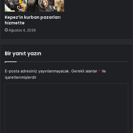
Kepez’in kurban pazarları
hizmette
Ağustos 4, 2026
Bir yanıt yazın
E-posta adresiniz yayınlanmayacak.
Gerekli alanlar
*
ile
işaretlenmişlerdir
Y
o
r
u
m
*