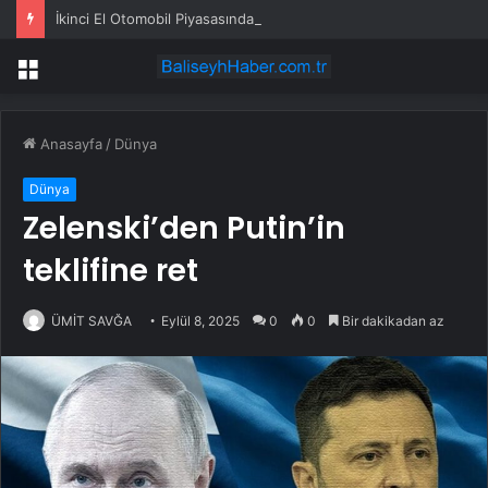
İkinci El Otomobil Piyasasında Temmuz 2024 Gelişmeleri
Menü
Anasayfa
/
Dünya
Dünya
Zelenski’den Putin’in
teklifine ret
ÜMİT SAVĞA
Eylül 8, 2025
0
0
Bir dakikadan az