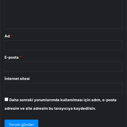
u
m
*
Ad
*
E-posta
*
İnternet sitesi
Daha sonraki yorumlarımda kullanılması için adım, e-posta
adresim ve site adresim bu tarayıcıya kaydedilsin.