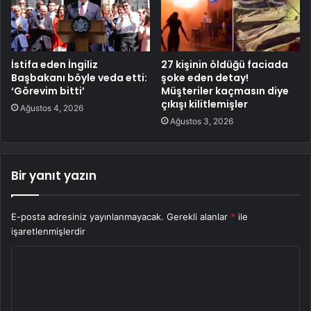
İstifa eden İngiliz
27 kişinin öldüğü faciada
Başbakanı böyle veda etti:
şoke eden detay!
‘Görevim bitti’
Müşteriler kaçmasın diye
çıkışı kilitlemişler
Ağustos 4, 2026
Ağustos 3, 2026
Bir yanıt yazın
E-posta adresiniz yayınlanmayacak.
Gerekli alanlar
*
ile
işaretlenmişlerdir
Y
o
r