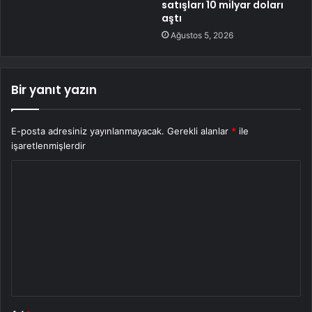
satışları 10 milyar doları
aştı
Ağustos 5, 2026
Bir yanıt yazın
E-posta adresiniz yayınlanmayacak.
Gerekli alanlar
*
ile
işaretlenmişlerdir
Y
o
r
u
m
*