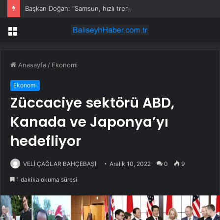
Başkan Doğan: “Samsun, hızlı trenle ‘lojistik merkez’ olacak”
Menü
Anasayfa
/
Ekonomi
Ekonomi
Züccaciye sektörü ABD,
Kanada ve Japonya’yı
hedefliyor
VELİ ÇAĞLAR BAHÇEBAŞI
Aralık 10, 2022
0
9
1 dakika okuma süresi