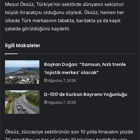
Mesut Öksüz, Türkiye’nin sektörde dünyanın sekizinci
büyük ihracatçısı olduğunu söyledi. Öksüz, hemen her
ülkede Türk markasının tabakta, bardakta ya da kaşık
çatalda görüldüğünü kaydetti.
İlgili Makaleler
Başkan Doğan: “Samsun, hızlı trenle
‘lojistik merkez’ olacak”
Ağustos 7, 2026
D-100’de Kurban Bayramı Yoğunluğu
Ağustos 7, 2026
Öksüz, züccaciye sektörünün son 10 yılda ihracatını yüzde
70 artırdığını ve her yıl yüzde 10 büyüme hedefiyle yola