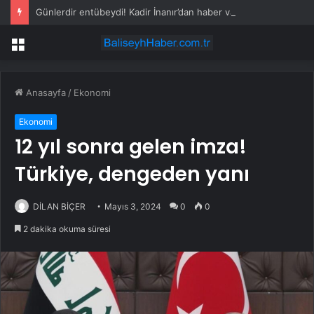
Günlerdir entübeydi! Kadir İnanır’dan haber var
Menü
Anasayfa
/
Ekonomi
Ekonomi
12 yıl sonra gelen imza!
Türkiye, dengeden yanı
DİLAN BİÇER
Mayıs 3, 2024
0
0
2 dakika okuma süresi