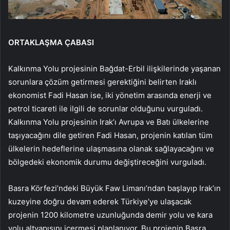
ORTAKLAŞMA ÇABASI
Kalkınma Yolu projesinin Bağdat-Erbil ilişkilerinde yaşanan
sorunlara çözüm getirmesi gerektiğini belirten Iraklı
ekonomist Fadi Hasan ise, iki yönetim arasında enerji ve
petrol ticareti ile ilgili de sorunlar olduğunu vurguladı.
Kalkınma Yolu projesinin Irak’ı Avrupa ve Batı ülkelerine
taşıyacağını dile getiren Fadi Hasan, projenin katılan tüm
ülkelerin hedeflerine ulaşmasına olanak sağlayacağını ve
bölgedeki ekonomik durumu değiştireceğini vurguladı.
Basra Körfezi’ndeki Büyük Faw Limanı’ndan başlayıp Irak’ın
kuzeyine doğru devam ederek Türkiye’ye ulaşacak
projenin 1200 kilometre uzunluğunda demir yolu ve kara
yolu altyapısını içermesi planlanıyor. Bu projenin Basra,