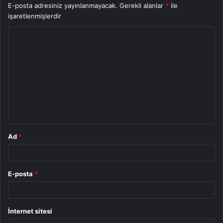
E-posta adresiniz yayınlanmayacak.
Gerekli alanlar
*
ile
işaretlenmişlerdir
Y
o
r
u
m
*
Ad
*
E-posta
*
İnternet sitesi