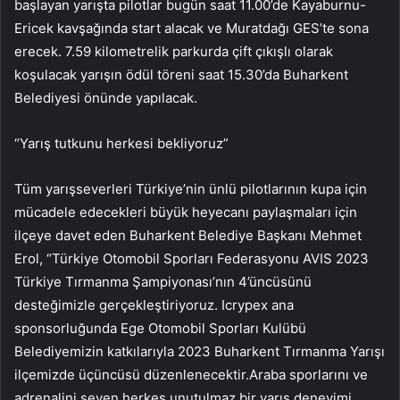
başlayan yarışta pilotlar bugün saat 11.00’de Kayaburnu-
Ericek kavşağında start alacak ve Muratdağı GES’te sona
erecek. 7.59 kilometrelik parkurda çift çıkışlı olarak
koşulacak yarışın ödül töreni saat 15.30’da Buharkent
Belediyesi önünde yapılacak.
“Yarış tutkunu herkesi bekliyoruz”
Tüm yarışseverleri Türkiye’nin ünlü pilotlarının kupa için
mücadele edecekleri büyük heyecanı paylaşmaları için
ilçeye davet eden Buharkent Belediye Başkanı Mehmet
Erol, “Türkiye Otomobil Sporları Federasyonu AVIS 2023
Türkiye Tırmanma Şampiyonası’nın 4’üncüsünü
desteğimizle gerçekleştiriyoruz. Icrypex ana
sponsorluğunda Ege Otomobil Sporları Kulübü
Belediyemizin katkılarıyla 2023 Buharkent Tırmanma Yarışı
ilçemizde üçüncüsü düzenlenecektir.Araba sporlarını ve
adrenalini seven herkes unutulmaz bir yarış deneyimi