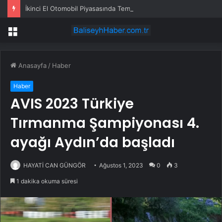
İkinci El Otomobil Piyasasında Temmuz 2024 Gelişmeleri
Menü
Anasayfa
/
Haber
Haber
AVIS 2023 Türkiye
Tırmanma Şampiyonası 4.
ayağı Aydın’da başladı
HAYATİ CAN GÜNGÖR
Ağustos 1, 2023
0
3
1 dakika okuma süresi