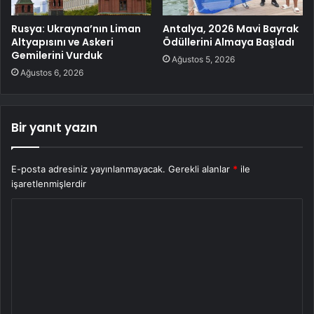
Rusya: Ukrayna’nın Liman
Antalya, 2026 Mavi Bayrak
Altyapısını ve Askeri
Ödüllerini Almaya Başladı
Gemilerini Vurduk
Ağustos 5, 2026
Ağustos 6, 2026
Bir yanıt yazın
E-posta adresiniz yayınlanmayacak.
Gerekli alanlar
*
ile
işaretlenmişlerdir
Y
o
r
u
m