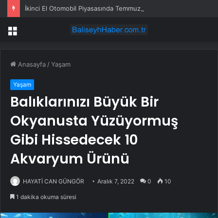
İkinci El Otomobil Piyasasında Temmuz 2024 Gelişmeleri
Menü
Anasayfa
/
Yaşam
Yaşam
Balıklarınızı Büyük Bir
Okyanusta Yüzüyormuş
Gibi Hissedecek 10
Akvaryum Ürünü
HAYATİ CAN GÜNGÖR
Aralık 7, 2022
0
10
1 dakika okuma süresi