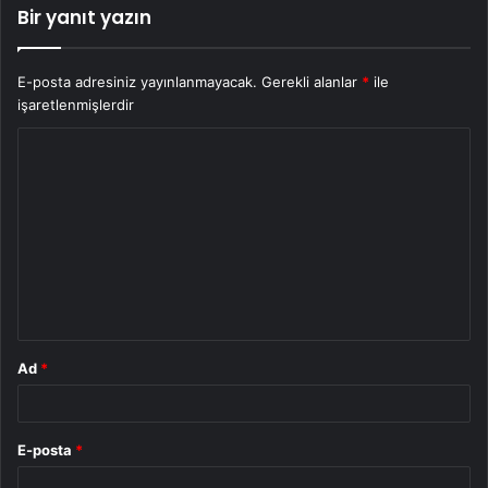
Bir yanıt yazın
E-posta adresiniz yayınlanmayacak.
Gerekli alanlar
*
ile
işaretlenmişlerdir
Y
o
r
u
m
*
Ad
*
E-posta
*